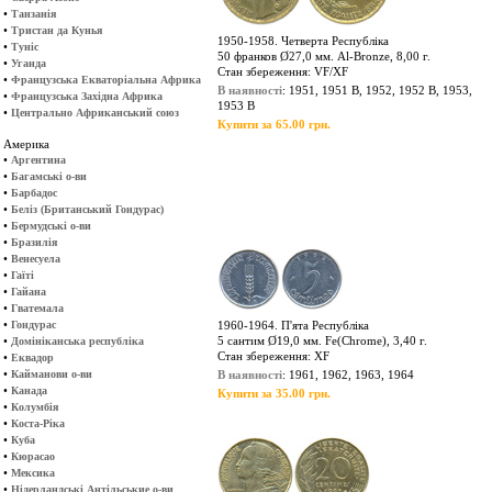
•
Танзанія
•
Тристан да Кунья
1950-1958. Четверта Республіка
•
Туніс
50 франков Ø27,0 мм. Al-Bronze, 8,00 г.
•
Уганда
Стан збереження: VF/XF
•
Французська Екваторіальна Африка
В наявності
: 1951, 1951 В, 1952, 1952 B, 1953,
•
Французська Західна Африка
1953 B
•
Центрально Африканський союз
Купити за 65.00 грн.
Америка
•
Аргентина
•
Багамські о-ви
•
Барбадос
•
Беліз (Британський Гондурас)
•
Бермудські о-ви
•
Бразилія
•
Венесуела
•
Гаїті
•
Гайана
•
Гватемала
•
Гондурас
1960-1964. П'ята Республіка
•
5 сантим Ø19,0 мм. Fe(Chrome), 3,40 г.
Домініканська республіка
Стан збереження: XF
•
Еквадор
•
Кайманови о-ви
В наявності
: 1961, 1962, 1963, 1964
•
Канада
Купити за 35.00 грн.
•
Колумбія
•
Коста-Ріка
•
Куба
•
Кюрасао
•
Мексика
•
Нідерландські Антільськие о-ви