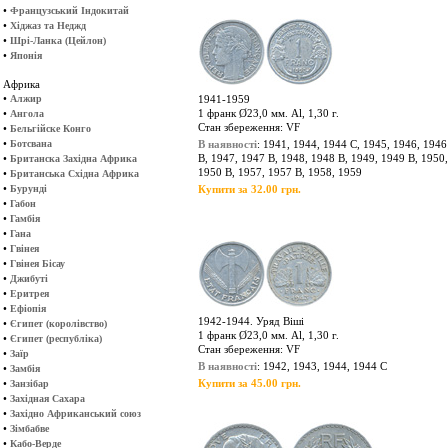
•
Французський Індокитай
•
Хіджаз та Неджд
•
Шрі-Ланка (Цейлон)
•
Японія
Африка
•
Алжир
1941-1959
•
1 франк Ø23,0 мм. Al, 1,30 г.
Ангола
Стан збереження: VF
•
Бельгійске Конго
•
Ботсвана
В наявності
: 1941, 1944, 1944 C, 1945, 1946, 1946
•
B, 1947, 1947 B, 1948, 1948 В, 1949, 1949 В, 1950,
Британска Західна Африка
1950 B, 1957, 1957 В, 1958, 1959
•
Британська Східна Африка
•
Бурунді
Купити за 32.00 грн.
•
Габон
•
Гамбія
•
Гана
•
Гвінея
•
Гвінея Бісау
•
Джибуті
•
Еритрея
•
Ефіопія
1942-1944. Уряд Віші
•
Єгипет (королівство)
1 франк Ø23,0 мм. Al, 1,30 г.
•
Єгипет (республіка)
Стан збереження: VF
•
Заїр
В наявності
: 1942, 1943, 1944, 1944 C
•
Замбія
•
Купити за 45.00 грн.
Занзібар
•
Західная Сахара
•
Західно Африканський союз
•
Зімбабве
•
Кабо-Верде