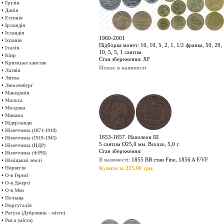
•
Грузія
•
Данія
•
Естонія
•
Ірландія
•
Ісландія
1960-2001
•
Іспанія
Підборка монет: 10, 10, 5, 2, 1, 1/2 франка, 50, 20,
•
Італія
10, 5, 5, 1 сантим
•
Кіпр
Стан збереження: XF
•
Кримське ханство
Немає в наявності
•
Латвія
•
Литва
•
Люксембург
•
Македонія
•
Мальта
•
Молдова
•
Монако
•
Нідерланди
•
Німеччина (1871-1918)
1853-1857. Наполеон ІІІ
•
Німеччина (1919-1945)
5 сантим Ø25,0 мм. Bronze, 5,0 г.
•
Німеччина (НДР)
Стан збереження:
•
Німеччина (ФРН)
В наявності
: 1855 BB стан Fine, 1856 A F/VF
•
Німіцькиі землі
•
Норвегія
Купити за 225.00 грн.
•
О-в Гернсі
•
О-в Джерсі
•
О-в Мен
•
Польща
•
Португалія
•
Рагуза (Дубровнік - місто)
•
Рига (місто)