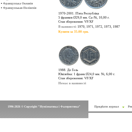
•
Французська Океанія
•
Французськая Полінезія
1970-2001. П'ята Республіка
5 франков Ø29,0 мм. Cu-Ni, 10,00 г.
Стан збереження: VF/XF
В наявності
: 1970, 1971, 1972, 1973, 1987
Купити за 35.00 грн.
1988. Де Голь
Ювілейна: 1 франк Ø24,0 мм. Ni, 6,00 г.
Стан збереження: VF/XF
Немає в наявності
1996-2026 © Copyright "Нумізматика і Фалеристика"
Придбати журнал
Ре