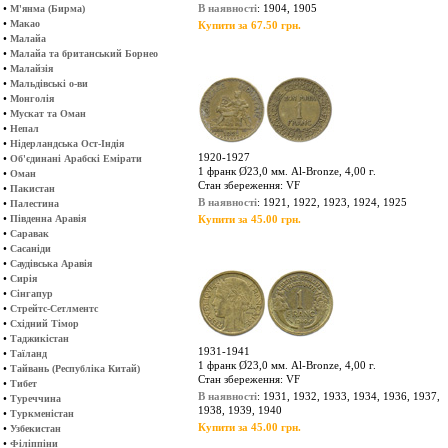
•
В наявності
: 1904, 1905
М'янма (Бирма)
•
Макао
Купити за 67.50 грн.
•
Малайа
•
Малайа та британський Борнео
•
Малайзія
•
Мальдівські о-ви
•
Монголія
•
Мускат та Оман
•
Непал
•
Нідерландська Ост-Індія
1920-1927
•
Об'єдинані Арабскі Емірати
1 франк Ø23,0 мм. Al-Bronze, 4,00 г.
•
Оман
Стан збереження: VF
•
Пакистан
В наявності
: 1921, 1922, 1923, 1924, 1925
•
Палестина
•
Південна Аравія
Купити за 45.00 грн.
•
Саравак
•
Сасаніди
•
Саудівська Аравія
•
Сирія
•
Сінгапур
•
Стрейтс-Сетлментс
•
Східний Тімор
•
Таджикістан
1931-1941
•
Таїланд
1 франк Ø23,0 мм. Al-Bronze, 4,00 г.
•
Тайвань (Республіка Китай)
Стан збереження: VF
•
Тибет
В наявності
: 1931, 1932, 1933, 1934, 1936, 1937,
•
Туреччина
1938, 1939, 1940
•
Туркменістан
Купити за 45.00 грн.
•
Узбекистан
•
Філіппіни