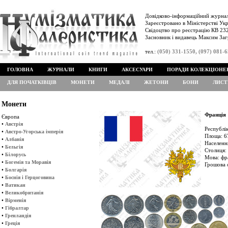
Довідково-інформаційний журнал
Зареєстровано в Міністерстві Укр
Свідоцтво про реєстрацію КВ 232
Засновник і видавець Максим Заг
тел.:
(050) 331-1550, (097) 081-
ГОЛОВНА
ЖУРНАЛИ
КНИГИ
АКСЕСУАРИ
ПОРАДИ КОЛЕКЦІОНЕ
ДЛЯ ПОЧАТКІВЦІВ
МОНЕТИ
МЕДАЛІ
ЖЕТОНИ
БОНИ
ЛИСТ
Монети
Франція
Європа
•
Австрія
Республі
•
Австро-Угорська імперія
Площа: 6
•
Албанія
Населенн
•
Бельгія
Столиця:
•
Білорусь
Мова: фр
•
Богемія та Моравія
Грошова 
•
Болгарія
•
Боснія і Герцоговина
•
Ватикан
•
Великобританія
•
Вірменія
•
Гібралтар
•
Гренландія
•
Греція