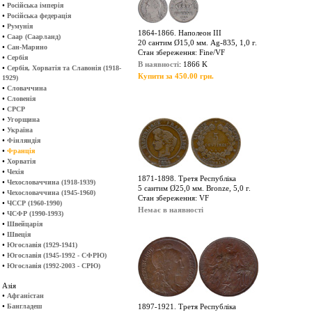
•
Російська імперія
•
Російська федерація
•
Румунія
1864-1866. Наполеон ІІІ
•
Саар (Саарланд)
20 сантим Ø15,0 мм. Ag-835, 1,0 г.
•
Сан-Марино
Стан збереження: Fine/VF
•
Сербія
В наявності
: 1866 K
•
Сербія, Хорватія та Славонія (1918-
Купити за 450.00 грн.
1929)
•
Словаччина
•
Словенія
•
СРСР
•
Угорщина
•
Україна
•
Фінляндія
•
Франція
•
Хорватія
•
Чехія
1871-1898. Третя Республіка
•
Чехословаччина (1918-1939)
5 сантим Ø25,0 мм. Bronze, 5,0 г.
•
Чехословаччина (1945-1960)
Стан збереження: VF
•
ЧССР (1960-1990)
Немає в наявності
•
ЧСФР (1990-1993)
•
Швейцарія
•
Швеція
•
Югославія (1929-1941)
•
Югославія (1945-1992 - СФРЮ)
•
Югославія (1992-2003 - СРЮ)
Азія
•
Афганістан
•
Бангладеш
1897-1921. Третя Республіка