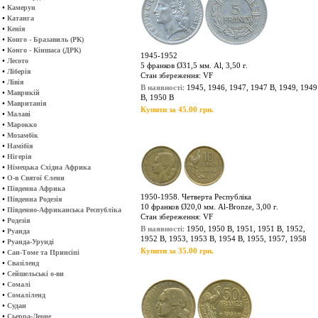
•
Камерун
•
Катанга
•
Кенія
•
Конго - Бразавиль (РК)
•
Конго - Кіншаса (ДРК)
1945-1952
•
Лесото
5 франков Ø31,5 мм. Al, 3,50 г.
•
Ліберія
Стан збереження: VF
•
Лівія
В наявності
: 1945, 1946, 1947, 1947 B, 1949, 1949
•
Маврикій
В, 1950 В
•
Мавританія
Купити за 45.00 грн.
•
Малаві
•
Марокко
•
Мозамбік
•
Намібія
•
Нігерія
•
Німецька Східна Африка
•
О-в Святої Єлени
•
Південна Африка
1950-1958. Четверта Республіка
•
Південна Родезія
10 франков Ø20,0 мм. Al-Bronze, 3,00 г.
•
Південно-Африканська Республіка
Стан збереження: VF
•
Родезія
В наявності
: 1950, 1950 B, 1951, 1951 B, 1952,
•
Руанда
1952 B, 1953, 1953 B, 1954 B, 1955, 1957, 1958
•
Руанда-Урунді
Купити за 35.00 грн.
•
Сан-Томе та Принсіпі
•
Свазіленд
•
Сейшельські о-ви
•
Сомалі
•
Сомаліленд
•
Судан
•
Сьерра-Леоне