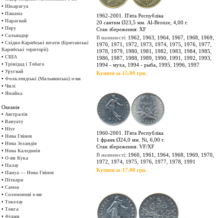
•
Нікарагуа
•
Панама
1962-2001. П'ята Республіка
•
Парагвай
20 сантим Ø23,5 мм. Al-Bronze, 4,00 г.
•
Перу
Стан збереження: XF
•
Сальвадор
В наявності
: 1962, 1963, 1964, 1967, 1968, 1969,
•
Східно-Карибські штати (Британські
1970, 1971, 1972, 1973, 1974, 1975, 1976, 1977,
Карибські території)
1978, 1979, 1980, 1981, 1982, 1983, 1984, 1985,
•
США
1986, 1987, 1988, 1989, 1990, 1991, 1992, 1993,
•
Трінідад і Тобаго
1994 - муха, 1994 - рыба, 1995, 1996, 1997
•
Уругвай
Купити за 15.00 грн.
•
Фолклендські (Мальвинські) о-ви
•
Чилі
•
Ямайка
Океанія
•
Австралія
•
Вануату
•
Ніуе
1960-2001. П'ята Республіка
•
Нова Гвінея
1 франк Ø24,0 мм. Ni, 6,00 г.
•
Нова Зеландія
Стан збереження: VF/XF
•
Нова Каледонія
В наявності
: 1960, 1961, 1964, 1968, 1969, 1970,
•
О-ви Кука
1972, 1974, 1975, 1976, 1977, 1978, 1991
•
Палау
Купити за 17.00 грн.
•
Папуа — Нова Гвінея
•
Піткерн
•
Самоа
•
Соломонові о-ви
•
Токелау
•
Тонга
•
Фіджи