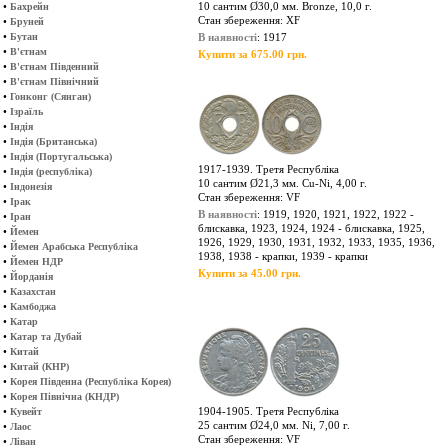
•
10 сантим Ø30,0 мм. Bronze, 10,0 г.
Бахрейн
Стан збереження: XF
•
Бруней
•
Бутан
В наявності
: 1917
•
В'єтнам
Купити за 675.00 грн.
•
В'єтнам Південний
•
В'єтнам Північний
•
Гонконг (Сянган)
•
Ізраїль
•
Індія
•
Індія (Британська)
•
Індія (Португальська)
1917-1939. Третя Республіка
•
Індія (республіка)
10 сантим Ø21,3 мм. Cu-Ni, 4,00 г.
•
Індонезія
Стан збереження: VF
•
Ірак
В наявності
: 1919, 1920, 1921, 1922, 1922 -
•
Іран
блискавка, 1923, 1924, 1924 - блискавка, 1925,
•
Йемен
1926, 1929, 1930, 1931, 1932, 1933, 1935, 1936,
•
Йемен Арабська Республіка
1938, 1938 - крапки, 1939 - крапки
•
Йемен НДР
Купити за 45.00 грн.
•
Йорданія
•
Казахстан
•
Камбоджа
•
Катар
•
Катар та Дубай
•
Китай
•
Китай (КНР)
•
Корея Південна (Республіка Корея)
•
Корея Північна (КНДР)
•
1904-1905. Третя Республіка
Кувейт
25 сантим Ø24,0 мм. Ni, 7,00 г.
•
Лаос
Стан збереження: VF
•
Ліван