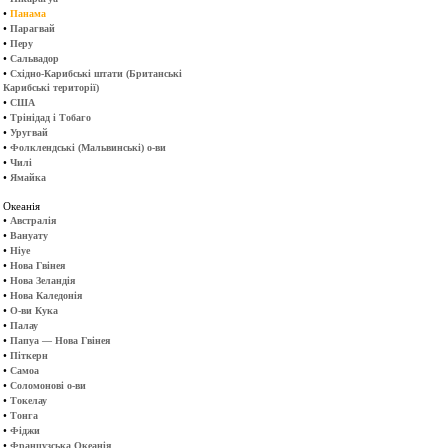
•
Панама
•
Парагвай
•
Перу
•
Сальвадор
•
Східно-Карибські штати (Британські
Карибські території)
•
США
•
Трінідад і Тобаго
•
Уругвай
•
Фолклендські (Мальвинські) о-ви
•
Чилі
•
Ямайка
Океанія
•
Австралія
•
Вануату
•
Ніуе
•
Нова Гвінея
•
Нова Зеландія
•
Нова Каледонія
•
О-ви Кука
•
Палау
•
Папуа — Нова Гвінея
•
Піткерн
•
Самоа
•
Соломонові о-ви
•
Токелау
•
Тонга
•
Фіджи
•
Французська Океанія