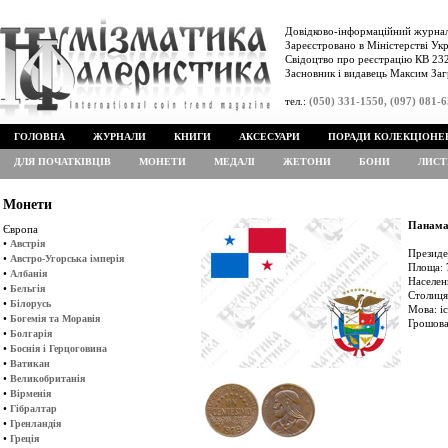
Довідково-інформаційний журнал
Зареєстровано в Міністерстві Укр
Свідоцтво про реєстрацію КВ 232
Засновник і видавець Максим Заг
тел.:
(050) 331-1550, (097) 081-
ГОЛОВНА
ЖУРНАЛИ
КНИГИ
АКСЕСУАРИ
ПОРАДИ КОЛЕКЦІОНЕ
ДЛЯ ПОЧАТКІВЦІВ
МОНЕТИ
МЕДАЛІ
ЖЕТОНИ
БОНИ
ЛИСТ
Монети
Панам
Європа
•
Австрія
Президе
•
Австро-Угорська імперія
Площа: 
•
Албанія
Населен
•
Бельгія
Столиця
•
Білорусь
Мова: і
•
Богемія та Моравія
Грошова
•
Болгарія
•
Боснія і Герцоговина
•
Ватикан
•
Великобританія
•
Вірменія
•
Гібралтар
•
Гренландія
•
Греція