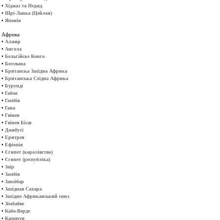
•
Хіджаз та Неджд
•
Шрі-Ланка (Цейлон)
•
Японія
Африка
•
Алжир
•
Ангола
•
Бельгійске Конго
•
Ботсвана
•
Британска Західна Африка
•
Британська Східна Африка
•
Бурунді
•
Габон
•
Гамбія
•
Гана
•
Гвінея
•
Гвінея Бісау
•
Джибуті
•
Еритрея
•
Ефіопія
•
Єгипет (королівство)
•
Єгипет (республіка)
•
Заїр
•
Замбія
•
Занзібар
•
Західная Сахара
•
Західно Африканський союз
•
Зімбабве
•
Кабо-Верде
•
Камерун