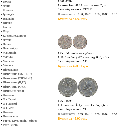
1961-1987
•
Грузія
1 сентесімо Ø19,0 мм. Bronze, 2,5 г.
•
Данія
Стан збереження: VF/XF
•
Естонія
В наявності
: 1968, 1978, 1980, 1983, 1987
•
Ірландія
•
Ісландія
Купити за 31.50 грн.
•
Іспанія
•
Італія
•
Кіпр
•
Кримське ханство
•
Латвія
•
Литва
•
Люксембург
•
Македонія
1953. 50 років Республіки
•
Мальта
1/10 бальбоа Ø17,9 мм. Ag-900, 2,5 г.
•
Молдова
Стан збереження: XF
•
Монако
Купити за 450.00 грн.
•
Нідерланди
•
Німеччина (1871-1918)
•
Німеччина (1919-1945)
•
Німеччина (НДР)
•
Німеччина (ФРН)
•
Німіцькиі землі
•
Норвегія
•
О-в Гернсі
1966-1993
•
О-в Джерсі
1/4 бальбоа Ø24,25 мм. Cu-Ni, 5,65 г.
•
О-в Мен
Стан збереження: VF
•
Польща
В наявності
: 1966, 1979, 1980, 1982, 1983
•
Португалія
Купити за 45.00 грн.
•
Рагуза (Дубровнік - місто)
•
Рига (місто)