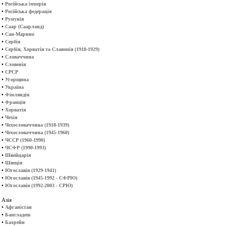
•
Російська імперія
•
Російська федерація
•
Румунія
•
Саар (Саарланд)
•
Сан-Марино
•
Сербія
•
Сербія, Хорватія та Славонія (1918-1929)
•
Словаччина
•
Словенія
•
СРСР
•
Угорщина
•
Україна
•
Фінляндія
•
Франція
•
Хорватія
•
Чехія
•
Чехословаччина (1918-1939)
•
Чехословаччина (1945-1960)
•
ЧССР (1960-1990)
•
ЧСФР (1990-1993)
•
Швейцарія
•
Швеція
•
Югославія (1929-1941)
•
Югославія (1945-1992 - СФРЮ)
•
Югославія (1992-2003 - СРЮ)
Азія
•
Афганістан
•
Бангладеш
•
Бахрейн