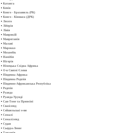
•
Катанга
•
Кенія
•
Конго - Бразавиль (РК)
•
Конго - Кіншаса (ДРК)
•
Лесото
•
Ліберія
•
Лівія
•
Маврикій
•
Мавританія
•
Малаві
•
Марокко
•
Мозамбік
•
Намібія
•
Нігерія
•
Німецька Східна Африка
•
О-в Святої Єлени
•
Південна Африка
•
Південна Родезія
•
Південно-Африканська Республіка
•
Родезія
•
Руанда
•
Руанда-Урунді
•
Сан-Томе та Принсіпі
•
Свазіленд
•
Сейшельські о-ви
•
Сомалі
•
Сомаліленд
•
Судан
•
Сьерра-Леоне
•
Танзанія