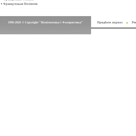
•
Французськая Полінезія
1996-2026 © Copyright "Нумізматика і Фалеристика"
Придбати журнал
Ре