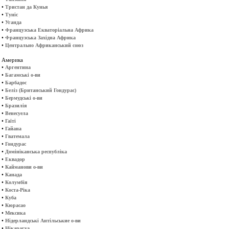
•
Тристан да Кунья
•
Туніс
•
Уганда
•
Французська Екваторіальна Африка
•
Французська Західна Африка
•
Центрально Африканський союз
Америка
•
Аргентина
•
Багамські о-ви
•
Барбадос
•
Беліз (Британський Гондурас)
•
Бермудські о-ви
•
Бразилія
•
Венесуела
•
Гаїті
•
Гайана
•
Гватемала
•
Гондурас
•
Домініканська республіка
•
Еквадор
•
Кайманови о-ви
•
Канада
•
Колумбія
•
Коста-Ріка
•
Куба
•
Кюрасао
•
Мексика
•
Нідерландські Антільськие о-ви
•
Нікарагуа