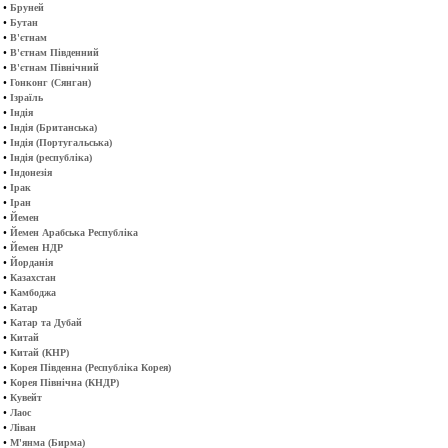
•
Бруней
•
Бутан
•
В'єтнам
•
В'єтнам Південний
•
В'єтнам Північний
•
Гонконг (Сянган)
•
Ізраїль
•
Індія
•
Індія (Британська)
•
Індія (Португальська)
•
Індія (республіка)
•
Індонезія
•
Ірак
•
Іран
•
Йемен
•
Йемен Арабська Республіка
•
Йемен НДР
•
Йорданія
•
Казахстан
•
Камбоджа
•
Катар
•
Катар та Дубай
•
Китай
•
Китай (КНР)
•
Корея Південна (Республіка Корея)
•
Корея Північна (КНДР)
•
Кувейт
•
Лаос
•
Ліван
•
М'янма (Бирма)