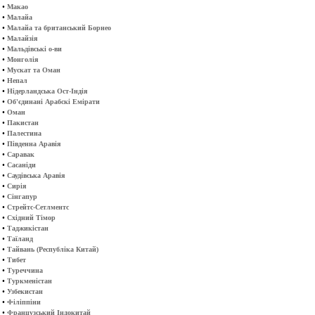
•
Макао
•
Малайа
•
Малайа та британський Борнео
•
Малайзія
•
Мальдівські о-ви
•
Монголія
•
Мускат та Оман
•
Непал
•
Нідерландська Ост-Індія
•
Об'єдинані Арабскі Емірати
•
Оман
•
Пакистан
•
Палестина
•
Південна Аравія
•
Саравак
•
Сасаніди
•
Саудівська Аравія
•
Сирія
•
Сінгапур
•
Стрейтс-Сетлментс
•
Східний Тімор
•
Таджикістан
•
Таїланд
•
Тайвань (Республіка Китай)
•
Тибет
•
Туреччина
•
Туркменістан
•
Узбекистан
•
Філіппіни
•
Французський Індокитай