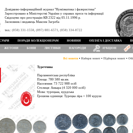
Довідково-інформаційний журнал "Нумізматика і фалеристика"
Зареєстровано в Міністерстві України у справах преси та інформації
Свідоцтво про реєстрацію КВ 2322 від 05.11.1996 р.
Засновник і видавець Максим Загреба
тел.:
(050) 331-1550, (097) 081-6571, (050) 334-0722
СУАРИ
ПОРАДИ КОЛЕКЦІОНЕРАМ
НОВИНИ
ОПЛАТА І ДОСТАВКА
І
ЖЕТОНИ
БОНИ
ЛИСТІВКИ
НАГОРОДИ
АУКЦІОН
•
•
•
Всі монети
Набори монет
Підборки монет
Обі
Туреччина
Парламентська республіка
Площа: 780 580 кв.км.
Населення: 73 722 988 осіб
Столиця: Анкара (4 320 000 осіб)
Мова: турецька, курдська
Грошова одиниця: Турецка ліра = 100 куруш