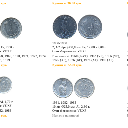
 грн.
Купити за 36.00 грн.
1960-1980
 Fe, 7,00 г.
2, 1/2 ліри Ø30,0 мм. Fe, 12,00 - 9,00 г.
я: VF/XF
Стан збереження: VF/XF
68, 1969, 1970, 1971, 1972, 1974,
В наявності
: 1960 (F-VF), 1963 (VF), 1966 (VF),
8, 1979
1975 (XF), 1976 (XF), 1978 (XF), 1980 (XF)
 грн.
Купити за 72.00 грн.
Al, 1,70 г.
1981, 1982, 1983
я: VF/XF
10 лір Ø25,0 мм. Al, 2,30 г.
82, 1983
Стан збереження: VF/XF
 грн.
Немає в наявності