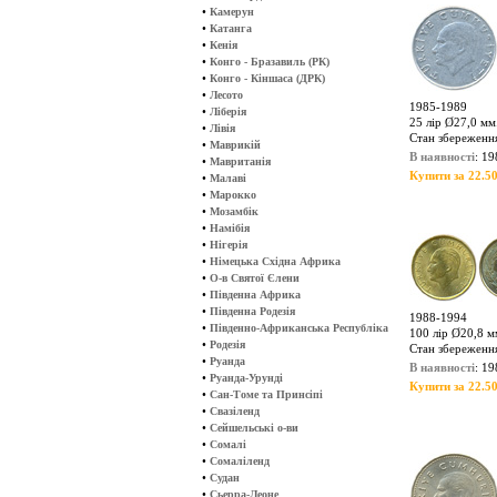
•
Камерун
•
Катанга
•
Кенія
•
Конго - Бразавиль (РК)
•
Конго - Кіншаса (ДРК)
•
Лесото
1985-1989
•
Ліберія
25 лір Ø27,0 мм.
•
Лівія
Стан збереження
•
Маврикій
В наявності
: 19
•
Мавританія
Купити за 22.50
•
Малаві
•
Марокко
•
Мозамбік
•
Намібія
•
Нігерія
•
Німецька Східна Африка
•
О-в Святої Єлени
•
Південна Африка
•
Південна Родезія
1988-1994
•
Південно-Африканська Республіка
100 лір Ø20,8 мм
•
Родезія
Стан збереженн
•
Руанда
В наявності
: 19
•
Руанда-Урунді
Купити за 22.50
•
Сан-Томе та Принсіпі
•
Свазіленд
•
Сейшельські о-ви
•
Сомалі
•
Сомаліленд
•
Судан
•
Сьерра-Леоне