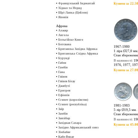
•
Французський Індокитай
Купити за 22.50
•
Хіджаз та Неджд
•
Шрі-Ланка (Цейлон)
•
Японія
Африка
•
Алжир
•
Ангола
•
Бельгійске Конго
•
Ботсвана
1967-1980
•
Британска Західна Африка
1 ліра Ø27,0 мм.
•
Британська Східна Африка
Стан збереженн
•
Бурунді
В наявності
: 19
•
Габон
1976, 1977, 197
•
Гамбія
Купити за 27.00
•
Гана
•
Гвінея
•
Гвінея Бісау
•
Джибуті
•
Еритрея
•
Ефіопія
•
Єгипет (королівство)
•
Єгипет (республіка)
1981-1983
•
Заїр
5 лір Ø19,5 мм. 
•
Замбія
Стан збереженн
•
Занзібар
В наявності
: 19
•
Західная Сахара
Купити за 45.00
•
Західно Африканський союз
•
Зімбабве
•
Кабо-Верде