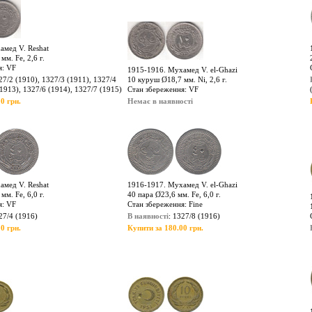
амед V. Reshat
м. Fe, 2,6 г.
я: VF
1915-1916. Мухамед V. el-Ghazi
27/2 (1910), 1327/3 (1911), 1327/4
10 куруш Ø18,7 мм. Ni, 2,6 г.
(1913), 1327/6 (1914), 1327/7 (1915)
Стан збереження: VF
0 грн.
Немає в наявності
амед V. Reshat
1916-1917. Мухамед V. el-Ghazi
м. Fe, 6,0 г.
40 пара Ø23,6 мм. Fe, 6,0 г.
я: VF
Стан збереження: Fine
27/4 (1916)
В наявності
: 1327/8 (1916)
0 грн.
Купити за 180.00 грн.