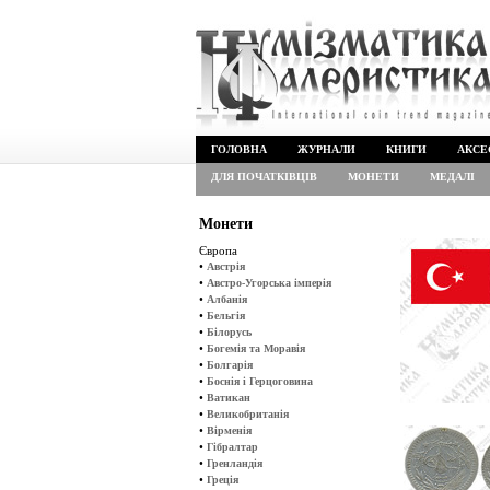
ГОЛОВНА
ЖУРНАЛИ
КНИГИ
АКСЕ
ДЛЯ ПОЧАТКІВЦІВ
МОНЕТИ
МЕДАЛІ
Монети
Європа
•
Австрія
•
Австро-Угорська імперія
•
Албанія
•
Бельгія
•
Білорусь
•
Богемія та Моравія
•
Болгарія
•
Боснія і Герцоговина
•
Ватикан
•
Великобританія
•
Вірменія
•
Гібралтар
•
Гренландія
•
Греція