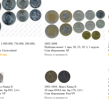
 1.000.000, 750.000, 500.000,
2005-2008
Підборка монет: 1 ліра, 50, 25, 10, 5, 1 куруш
: Uncirculated
Стан збереження: XF
0 грн.
Немає в наявності
л Хамід ІІ
1901-1904. Абдул Хамід ІІ
м. Ag-835, 2,4 г.
10 пара Ø18,0 мм. Ag-170, 2,0 г.
я: VF
Стан збереження: Fine/VF
сті
Немає в наявності