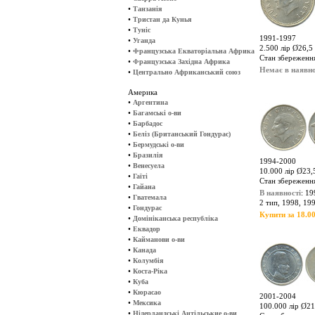
•
Танзанія
•
Тристан да Кунья
•
Туніс
1991-1997
•
Уганда
2.500 лір Ø26,5 
•
Французська Екваторіальна Африка
Стан збереженн
•
Французська Західна Африка
Немає в наявно
•
Центрально Африканський союз
Америка
•
Аргентина
•
Багамські о-ви
•
Барбадос
•
Беліз (Британський Гондурас)
•
Бермудські о-ви
•
Бразилія
1994-2000
•
Венесуела
10.000 лір Ø23,5
•
Гаїті
Стан збереженн
•
Гайана
В наявності
: 19
•
Гватемала
2 тип, 1998, 19
•
Гондурас
Купити за 18.00
•
Домініканська республіка
•
Еквадор
•
Кайманови о-ви
•
Канада
•
Колумбія
•
Коста-Ріка
•
Куба
•
Кюрасао
2001-2004
•
Мексика
100.000 лір Ø21
•
Нідерландські Антільськие о-ви