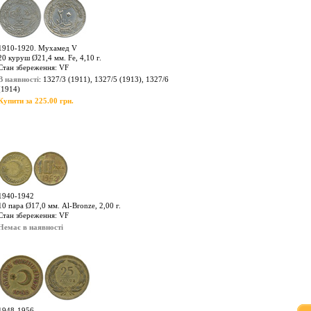
1910-1920. Мухамед V
20 куруш Ø21,4 мм. Fe, 4,10 г.
Стан збереження: VF
В наявності
: 1327/3 (1911), 1327/5 (1913), 1327/6
(1914)
Купити за 225.00 грн.
1940-1942
10 пара Ø17,0 мм. Al-Bronze, 2,00 г.
Стан збереження: VF
Немає в наявності
1948-1956