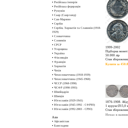
•
Російська імперія
•
Російська федерація
•
Румунія
•
Саар (Саарланд)
•
Сан-Марино
•
Сербія
•
Сербія, Хорватія та Славонія (1918-
1929)
•
Словаччина
•
Словенія
•
СРСР
1999-2002
•
Угорщина
Підборка монет:
•
Україна
50.000 лір
•
Фінляндія
Стан збереження
•
Франція
Купити за 450.0
•
Хорватія
•
Чехія
•
Чехословаччина (1918-1939)
•
Чехословаччина (1945-1960)
•
ЧССР (1960-1990)
•
ЧСФР (1990-1993)
•
Швейцарія
•
Швеція
•
Югославія (1929-1941)
1876-1908. Абду
•
Югославія (1945-1992 - СФРЮ)
1 куруш Ø15,0 м
•
Югославія (1992-2003 - СРЮ)
Стан збереженн
Немає в наявно
Азія
•
Афганістан
•
Бангладеш