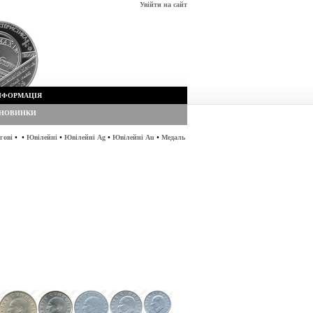
Увійти на сайт
НФОРМАЦІЯ
НОВИНКИ
•
•
•
•
•
гові
Ювілейні
Ювілейні Ag
Ювілейні Au
Медаль