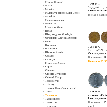
•
М'янма (Бирма)
1949-1957
•
Макао
5 куруш Ø16,3 мм
•
Малайа
Стан збереження
•
Малайа та британський Борнео
Немає в наявно
•
Малайзія
•
Мальдівські о-ви
•
Монголія
•
Мускат та Оман
•
Непал
•
Нідерландська Ост-Індія
•
Об'єдинані Арабскі Емірати
•
Оман
•
Пакистан
1958-1977
•
Палестина
5 куруш Ø21,0 мм
•
Південна Аравія
Стан збереженн
•
Саравак
В наявності
: 19
•
Сасаніди
Купити за 22.50
•
Саудівська Аравія
•
Сирія
•
Сінгапур
•
Стрейтс-Сетлментс
•
Східний Тімор
•
Таджикістан
•
Таїланд
•
Тайвань (Республіка Китай)
•
1966-1978
Тибет
25 куруш Ø22,5 
•
Туреччина
Стан збереженн
•
Туркменістан
•
В наявності
: 19
Узбекистан
1974
•
Філіппіни