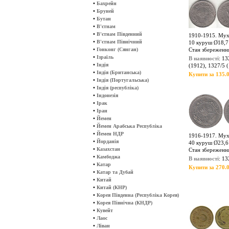
•
Бахрейн
•
Бруней
•
Бутан
•
В'єтнам
•
В'єтнам Південний
1910-1915. Мух
•
В'єтнам Північний
10 куруш Ø18,7 м
•
Гонконг (Сянган)
Стан збереженн
•
Ізраїль
В наявності
: 13
•
Індія
(1912), 1327/5 
•
Індія (Британська)
Купити за 135.0
•
Індія (Португальська)
•
Індія (республіка)
•
Індонезія
•
Ірак
•
Іран
•
Йемен
•
Йемен Арабська Республіка
•
Йемен НДР
1916-1917. Мух
•
Йорданія
40 куруш Ø23,6 м
•
Казахстан
Стан збереженн
•
Камбоджа
В наявності
: 13
•
Катар
Купити за 270.0
•
Катар та Дубай
•
Китай
•
Китай (КНР)
•
Корея Південна (Республіка Корея)
•
Корея Північна (КНДР)
•
Кувейт
•
Лаос
•
Ліван