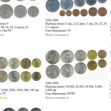
1959-1980
хамед V
Підборка монет: 5 лір, 2,1/2 ліри, 1 ліра, 50, 25, 10,
 40, 20, 10, 5 куруш, Fe
5, 1 куруш
: Fine/VF
Стан збереження: VF
сті
Немає в наявності
1994-2000
Підборка монет: 50.000, 25.000, 10.000, 5.000,
 5.000, 2500, 1000, 500, 100 лір
1.000 лір
я: VF
Стан збереження: VF/XF
0 грн.
Немає в наявності