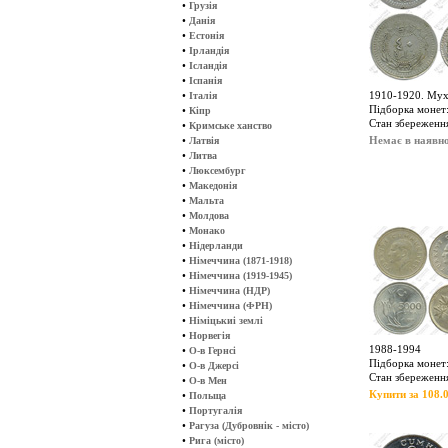
•
Грузія
•
Данія
•
Естонія
•
Ірландія
•
Ісландія
•
Іспанія
•
1910-1920. Му
Італія
Підборка монет:
•
Кіпр
Стан збереження
•
Кримське ханство
•
Немає в наявно
Латвія
•
Литва
•
Люксембург
•
Македонія
•
Мальта
•
Молдова
•
Монако
•
Нідерланди
•
Німеччина (1871-1918)
•
Німеччина (1919-1945)
•
Німеччина (НДР)
•
Німеччина (ФРН)
•
Німіцькиі землі
•
Норвегія
1988-1994
•
О-в Гернсі
Підборка монет:
•
О-в Джерсі
Стан збереженн
•
О-в Мен
Купити за 108.0
•
Польща
•
Португалія
•
Рагуза (Дубровнік - місто)
•
Рига (місто)