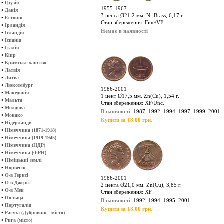
•
Грузія
1955-1967
•
Данія
3 пенса Ø21,2 мм. Ni-Brass, 6,17 г.
•
Естонія
Стан збереження: Fine/VF
•
Ірландія
Немає в наявності
•
Ісландія
•
Іспанія
•
Італія
•
Кіпр
•
Кримське ханство
•
Латвія
•
Литва
•
Люксембург
1986-2001
•
Македонія
1 цент Ø17,5 мм. Zn(Cu), 1,54 г.
•
Мальта
Стан збереження: XF/Unc.
•
Молдова
В наявності
: 1987, 1992, 1994, 1997, 1999, 2001
•
Монако
Купити за 18.00 грн.
•
Нідерланди
•
Німеччина (1871-1918)
•
Німеччина (1919-1945)
•
Німеччина (НДР)
•
Німеччина (ФРН)
•
Німіцькиі землі
•
Норвегія
•
О-в Гернсі
1986-2001
•
О-в Джерсі
2 цента Ø21,0 мм. Zn(Cu), 3,85 г.
•
О-в Мен
Стан збереження: XF
•
Польща
В наявності
: 1992, 1994, 1995, 2001
•
Португалія
Купити за 18.00 грн.
•
Рагуза (Дубровнік - місто)
•
Рига (місто)