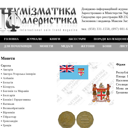
Довідково-інформаційний журнал
Зареєстровано в Міністерстві Укр
Свідоцтво про реєстрацію КВ 232
Засновник і видавець Максим Заг
тел.:
(050) 331-1550, (097) 081-
ГОЛОВНА
ЖУРНАЛИ
КНИГИ
АКСЕСУАРИ
ПОРАДИ КОЛЕКЦІОНЕ
ДЛЯ ПОЧАТКІВЦІВ
МОНЕТИ
МЕДАЛІ
ЖЕТОНИ
БОНИ
ЛИСТ
Монети
Фіджи
Європа
•
Австрія
Республі
•
Австро-Угорська імперія
Площа: 1
•
Албанія
Населенн
•
Бельгія
Столиця:
•
Білорусь
Мова: ан
•
Богемія та Моравія
Грошова
•
Болгарія
•
Боснія і Герцоговина
•
Ватикан
•
Великобританія
•
Вірменія
•
Гібралтар
•
Гренландія
•
Греція