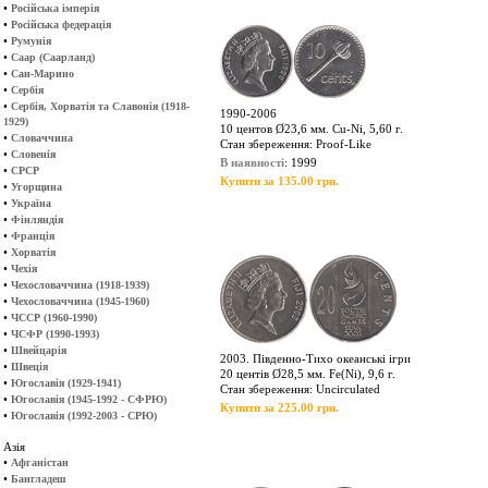
•
Російська імперія
•
Російська федерація
•
Румунія
•
Саар (Саарланд)
•
Сан-Марино
•
Сербія
•
Сербія, Хорватія та Славонія (1918-
1990-2006
1929)
10 центов Ø23,6 мм. Cu-Ni, 5,60 г.
•
Словаччина
Стан збереження: Proof-Like
•
Словенія
В наявності
: 1999
•
СРСР
Купити за 135.00 грн.
•
Угорщина
•
Україна
•
Фінляндія
•
Франція
•
Хорватія
•
Чехія
•
Чехословаччина (1918-1939)
•
Чехословаччина (1945-1960)
•
ЧССР (1960-1990)
•
ЧСФР (1990-1993)
•
Швейцарія
2003. Південно-Тихо океанські ігри
•
Швеція
20 центів Ø28,5 мм. Fe(Ni), 9,6 г.
•
Югославія (1929-1941)
Стан збереження: Uncirculated
•
Югославія (1945-1992 - СФРЮ)
Купити за 225.00 грн.
•
Югославія (1992-2003 - СРЮ)
Азія
•
Афганістан
•
Бангладеш