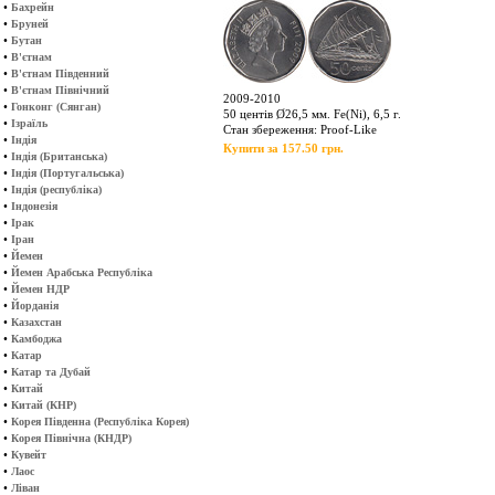
•
Бахрейн
•
Бруней
•
Бутан
•
В'єтнам
•
В'єтнам Південний
•
В'єтнам Північний
2009-2010
•
Гонконг (Сянган)
50 центів Ø26,5 мм. Fe(Ni), 6,5 г.
•
Ізраїль
Стан збереження: Proof-Like
•
Індія
Купити за 157.50 грн.
•
Індія (Британська)
•
Індія (Португальська)
•
Індія (республіка)
•
Індонезія
•
Ірак
•
Іран
•
Йемен
•
Йемен Арабська Республіка
•
Йемен НДР
•
Йорданія
•
Казахстан
•
Камбоджа
•
Катар
•
Катар та Дубай
•
Китай
•
Китай (КНР)
•
Корея Південна (Республіка Корея)
•
Корея Північна (КНДР)
•
Кувейт
•
Лаос
•
Ліван