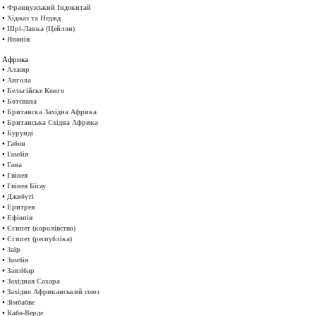
•
Французський Індокитай
•
Хіджаз та Неджд
•
Шрі-Ланка (Цейлон)
•
Японія
Африка
•
Алжир
•
Ангола
•
Бельгійске Конго
•
Ботсвана
•
Британска Західна Африка
•
Британська Східна Африка
•
Бурунді
•
Габон
•
Гамбія
•
Гана
•
Гвінея
•
Гвінея Бісау
•
Джибуті
•
Еритрея
•
Ефіопія
•
Єгипет (королівство)
•
Єгипет (республіка)
•
Заїр
•
Замбія
•
Занзібар
•
Західная Сахара
•
Західно Африканський союз
•
Зімбабве
•
Кабо-Верде