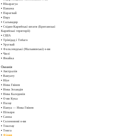
•
Нікарагуа
•
Панама
•
Парагвай
•
Перу
•
Сальвадор
•
Східно-Карибські штати (Британські
Карибські території)
•
США
•
Трінідад і Тобаго
•
Уругвай
•
Фолклендські (Мальвинські) о-ви
•
Чилі
•
Ямайка
Океанія
•
Австралія
•
Вануату
•
Ніуе
•
Нова Гвінея
•
Нова Зеландія
•
Нова Каледонія
•
О-ви Кука
•
Палау
•
Папуа — Нова Гвінея
•
Піткерн
•
Самоа
•
Соломонові о-ви
•
Токелау
•
Тонга
•
Фіджи