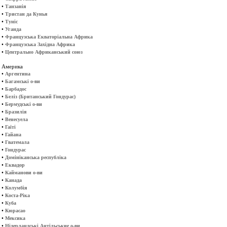
•
Танзанія
•
Тристан да Кунья
•
Туніс
•
Уганда
•
Французська Екваторіальна Африка
•
Французська Західна Африка
•
Центрально Африканський союз
Америка
•
Аргентина
•
Багамські о-ви
•
Барбадос
•
Беліз (Британський Гондурас)
•
Бермудські о-ви
•
Бразилія
•
Венесуела
•
Гаїті
•
Гайана
•
Гватемала
•
Гондурас
•
Домініканська республіка
•
Еквадор
•
Кайманови о-ви
•
Канада
•
Колумбія
•
Коста-Ріка
•
Куба
•
Кюрасао
•
Мексика
•
Нідерландські Антільськие о-ви