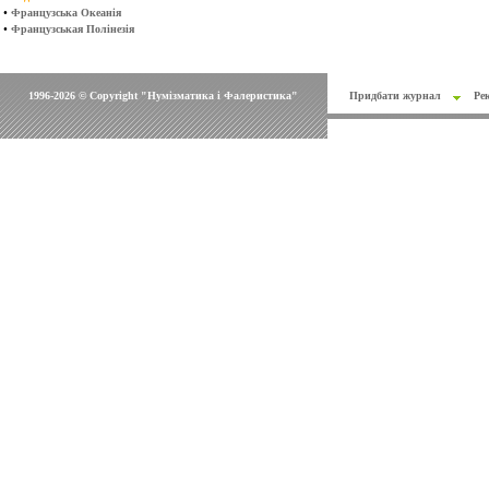
•
Французська Океанія
•
Французськая Полінезія
1996-2026 © Copyright "Нумізматика і Фалеристика"
Придбати журнал
Ре