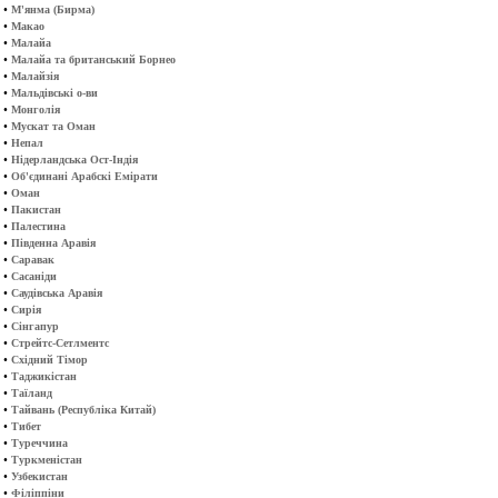
•
М'янма (Бирма)
•
Макао
•
Малайа
•
Малайа та британський Борнео
•
Малайзія
•
Мальдівські о-ви
•
Монголія
•
Мускат та Оман
•
Непал
•
Нідерландська Ост-Індія
•
Об'єдинані Арабскі Емірати
•
Оман
•
Пакистан
•
Палестина
•
Південна Аравія
•
Саравак
•
Сасаніди
•
Саудівська Аравія
•
Сирія
•
Сінгапур
•
Стрейтс-Сетлментс
•
Східний Тімор
•
Таджикістан
•
Таїланд
•
Тайвань (Республіка Китай)
•
Тибет
•
Туреччина
•
Туркменістан
•
Узбекистан
•
Філіппіни