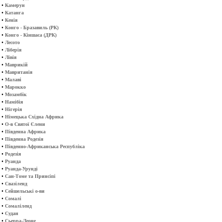
•
Камерун
•
Катанга
•
Кенія
•
Конго - Бразавиль (РК)
•
Конго - Кіншаса (ДРК)
•
Лесото
•
Ліберія
•
Лівія
•
Маврикій
•
Мавританія
•
Малаві
•
Марокко
•
Мозамбік
•
Намібія
•
Нігерія
•
Німецька Східна Африка
•
О-в Святої Єлени
•
Південна Африка
•
Південна Родезія
•
Південно-Африканська Республіка
•
Родезія
•
Руанда
•
Руанда-Урунді
•
Сан-Томе та Принсіпі
•
Свазіленд
•
Сейшельські о-ви
•
Сомалі
•
Сомаліленд
•
Судан
•
Сьерра-Леоне