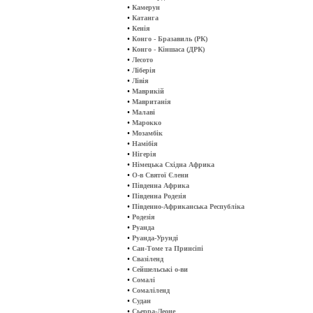
•
Камерун
•
Катанга
•
Кенія
•
Конго - Бразавиль (РК)
•
Конго - Кіншаса (ДРК)
•
Лесото
•
Ліберія
•
Лівія
•
Маврикій
•
Мавританія
•
Малаві
•
Марокко
•
Мозамбік
•
Намібія
•
Нігерія
•
Німецька Східна Африка
•
О-в Святої Єлени
•
Південна Африка
•
Південна Родезія
•
Південно-Африканська Республіка
•
Родезія
•
Руанда
•
Руанда-Урунді
•
Сан-Томе та Принсіпі
•
Свазіленд
•
Сейшельські о-ви
•
Сомалі
•
Сомаліленд
•
Судан
•
Сьерра-Леоне