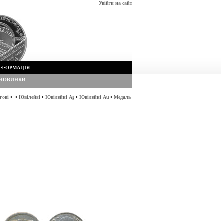
Увійти на сайт
НФОРМАЦІЯ
НОВИНКИ
•
•
•
•
•
гові
Ювілейні
Ювілейні Ag
Ювілейні Au
Медаль