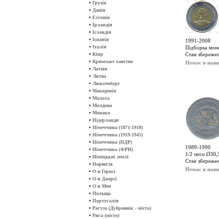
•
Грузія
•
Данія
•
Естонія
•
Ірландія
•
Ісландія
•
Іспанія
1991-2008
•
Італія
Підборка монет
•
Кіпр
Стан збереже
•
Кримське ханство
Немає в наяв
•
Латвія
•
Литва
•
Люксембург
•
Македонія
•
Мальта
•
Молдова
•
Монако
•
Нідерланди
•
Німеччина (1871-1918)
•
Німеччина (1919-1945)
•
Німеччина (НДР)
1989-1990
•
Німеччина (ФРН)
1/2 песо Ø30,5
•
Німіцькиі землі
Стан збереже
•
Норвегія
Немає в наяв
•
О-в Гернсі
•
О-в Джерсі
•
О-в Мен
•
Польща
•
Португалія
•
Рагуза (Дубровнік - місто)
•
Рига (місто)