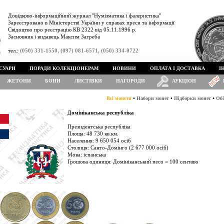
Довідково-інформаційний журнал "Нумізматика і фалеристика"
Зареєстровано в Міністерстві України у справах преси та інформації
Свідоцтво про реєстрацію КВ 2322 від 05.11.1996 р.
Засновник і видавець Максим Загреба
тел.:
(050) 331-1550, (097) 081-6571, (050) 334-0722
СУАРИ
ПОРАДИ КОЛЕКЦІОНЕРАМ
НОВИНИ
ОПЛАТА І ДОСТАВКА
І
ЖЕТОНИ
БОНИ
ЛИСТІВКИ
НАГОРОДИ
АУКЦІОН
•
•
•
Всі монети
Набори монет
Підборки монет
Обі
Домініканська республіка
Президентська республіка
Площа: 48 730 кв.км.
Населення: 9 650 054 осіб
Столиця: Санто-Домінго (2 677 000 осіб)
Мова: іспанська
Грошова одиниця: Домініканський песо = 100 сентаво