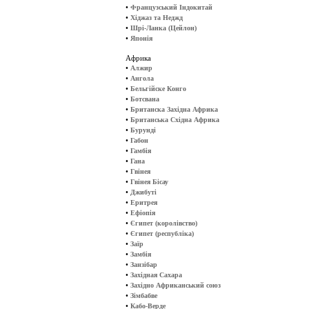
•
Французський Індокитай
•
Хіджаз та Неджд
•
Шрі-Ланка (Цейлон)
•
Японія
Африка
•
Алжир
•
Ангола
•
Бельгійске Конго
•
Ботсвана
•
Британска Західна Африка
•
Британська Східна Африка
•
Бурунді
•
Габон
•
Гамбія
•
Гана
•
Гвінея
•
Гвінея Бісау
•
Джибуті
•
Еритрея
•
Ефіопія
•
Єгипет (королівство)
•
Єгипет (республіка)
•
Заїр
•
Замбія
•
Занзібар
•
Західная Сахара
•
Західно Африканський союз
•
Зімбабве
•
Кабо-Верде