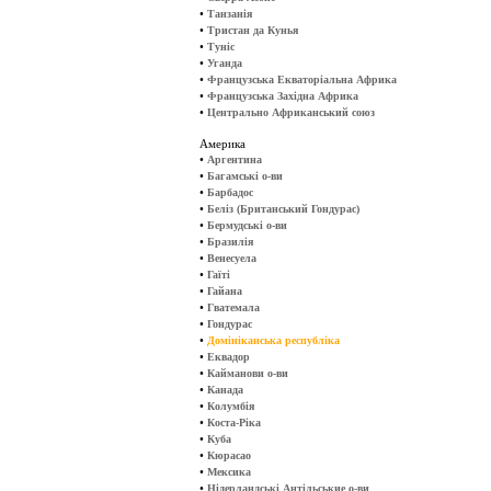
•
Танзанія
•
Тристан да Кунья
•
Туніс
•
Уганда
•
Французська Екваторіальна Африка
•
Французська Західна Африка
•
Центрально Африканський союз
Америка
•
Аргентина
•
Багамські о-ви
•
Барбадос
•
Беліз (Британський Гондурас)
•
Бермудські о-ви
•
Бразилія
•
Венесуела
•
Гаїті
•
Гайана
•
Гватемала
•
Гондурас
•
Домініканська республіка
•
Еквадор
•
Кайманови о-ви
•
Канада
•
Колумбія
•
Коста-Ріка
•
Куба
•
Кюрасао
•
Мексика
•
Нідерландські Антільськие о-ви