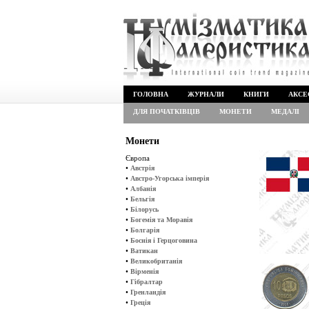
ГОЛОВНА
ЖУРНАЛИ
КНИГИ
АКСЕ
ДЛЯ ПОЧАТКІВЦІВ
МОНЕТИ
МЕДАЛІ
Монети
Європа
•
Австрія
•
Австро-Угорська імперія
•
Албанія
•
Бельгія
•
Білорусь
•
Богемія та Моравія
•
Болгарія
•
Боснія і Герцоговина
•
Ватикан
•
Великобританія
•
Вірменія
•
Гібралтар
•
Гренландія
•
Греція