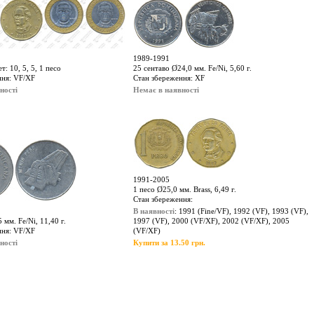
1989-1991
: 10, 5, 5, 1 песо
25 сентаво Ø24,0 мм. Fe/Ni, 5,60 г.
ння: VF/XF
Стан збереження: XF
ності
Немає в наявності
1991-2005
1 песо Ø25,0 мм. Brass, 6,49 г.
Стан збереження:
В наявності
: 1991 (Fine/VF), 1992 (VF), 1993 (VF),
 мм. Fe/Ni, 11,40 г.
1997 (VF), 2000 (VF/XF), 2002 (VF/XF), 2005
ння: VF/XF
(VF/XF)
ності
Купити за 13.50 грн.