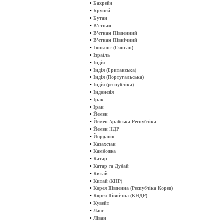
•
Бахрейн
•
Бруней
•
Бутан
•
В'єтнам
•
В'єтнам Південний
•
В'єтнам Північний
•
Гонконг (Сянган)
•
Ізраїль
•
Індія
•
Індія (Британська)
•
Індія (Португальська)
•
Індія (республіка)
•
Індонезія
•
Ірак
•
Іран
•
Йемен
•
Йемен Арабська Республіка
•
Йемен НДР
•
Йорданія
•
Казахстан
•
Камбоджа
•
Катар
•
Катар та Дубай
•
Китай
•
Китай (КНР)
•
Корея Південна (Республіка Корея)
•
Корея Північна (КНДР)
•
Кувейт
•
Лаос
•
Ліван