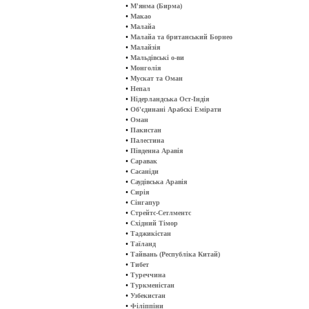
•
М'янма (Бирма)
•
Макао
•
Малайа
•
Малайа та британський Борнео
•
Малайзія
•
Мальдівські о-ви
•
Монголія
•
Мускат та Оман
•
Непал
•
Нідерландська Ост-Індія
•
Об'єдинані Арабскі Емірати
•
Оман
•
Пакистан
•
Палестина
•
Південна Аравія
•
Саравак
•
Сасаніди
•
Саудівська Аравія
•
Сирія
•
Сінгапур
•
Стрейтс-Сетлментс
•
Східний Тімор
•
Таджикістан
•
Таїланд
•
Тайвань (Республіка Китай)
•
Тибет
•
Туреччина
•
Туркменістан
•
Узбекистан
•
Філіппіни