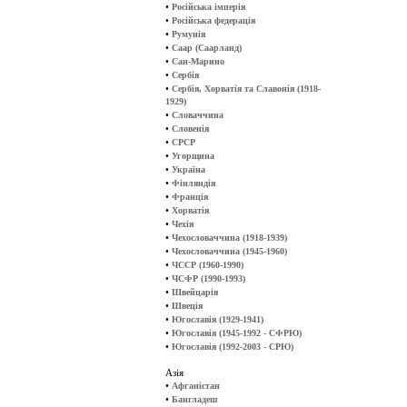
•
Російська імперія
•
Російська федерація
•
Румунія
•
Саар (Саарланд)
•
Сан-Марино
•
Сербія
•
Сербія, Хорватія та Славонія (1918-
1929)
•
Словаччина
•
Словенія
•
СРСР
•
Угорщина
•
Україна
•
Фінляндія
•
Франція
•
Хорватія
•
Чехія
•
Чехословаччина (1918-1939)
•
Чехословаччина (1945-1960)
•
ЧССР (1960-1990)
•
ЧСФР (1990-1993)
•
Швейцарія
•
Швеція
•
Югославія (1929-1941)
•
Югославія (1945-1992 - СФРЮ)
•
Югославія (1992-2003 - СРЮ)
Азія
•
Афганістан
•
Бангладеш