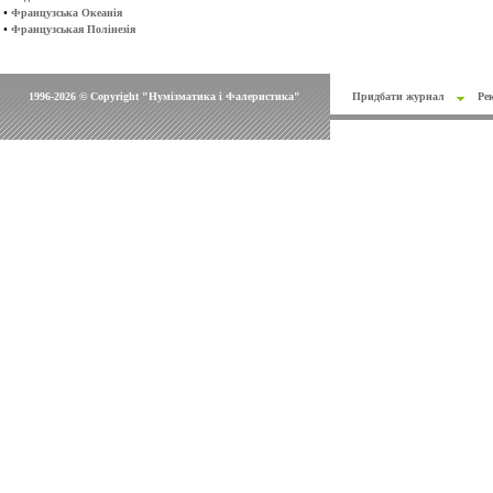
•
Французська Океанія
•
Французськая Полінезія
1996-2026 © Copyright "Нумізматика і Фалеристика"
Придбати журнал
Ре