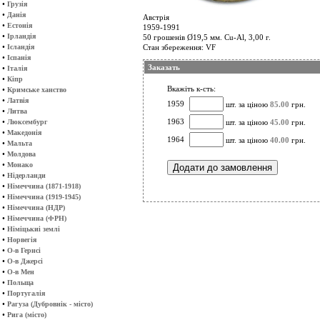
•
Грузія
•
Данія
Австрія
•
Естонія
1959-1991
•
Ірландія
50 грошенів Ø19,5 мм. Cu-Al, 3,00 г.
•
Ісландія
Стан збереження: VF
•
Іспанія
Заказать
•
Італія
•
Кіпр
Вкажіть к-сть:
•
Кримське ханство
•
Латвія
1959
шт. за ціною
85.00
грн.
•
Литва
•
1963
Люксембург
шт. за ціною
45.00
грн.
•
Македонія
1964
шт. за ціною
40.00
грн.
•
Мальта
•
Молдова
•
Монако
•
Нідерланди
•
Німеччина (1871-1918)
•
Німеччина (1919-1945)
•
Німеччина (НДР)
•
Німеччина (ФРН)
•
Німіцькиі землі
•
Норвегія
•
О-в Гернсі
•
О-в Джерсі
•
О-в Мен
•
Польща
•
Португалія
•
Рагуза (Дубровнік - місто)
•
Рига (місто)