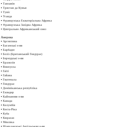
•
Танзанія
•
Тристан да Кунья
•
Туніс
•
Уганда
•
Французська Екваторіальна Африка
•
Французська Західна Африка
•
Центрально Африканський союз
Америка
•
Аргентина
•
Багамські о-ви
•
Барбадос
•
Беліз (Британський Гондурас)
•
Бермудські о-ви
•
Бразилія
•
Венесуела
•
Гаїті
•
Гайана
•
Гватемала
•
Гондурас
•
Домініканська республіка
•
Еквадор
•
Кайманови о-ви
•
Канада
•
Колумбія
•
Коста-Ріка
•
Куба
•
Кюрасао
•
Мексика
•
Нідерландські Антільськие о-ви