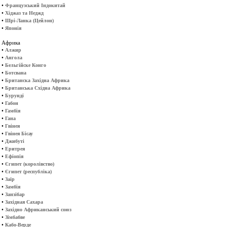
•
Французський Індокитай
•
Хіджаз та Неджд
•
Шрі-Ланка (Цейлон)
•
Японія
Африка
•
Алжир
•
Ангола
•
Бельгійске Конго
•
Ботсвана
•
Британска Західна Африка
•
Британська Східна Африка
•
Бурунді
•
Габон
•
Гамбія
•
Гана
•
Гвінея
•
Гвінея Бісау
•
Джибуті
•
Еритрея
•
Ефіопія
•
Єгипет (королівство)
•
Єгипет (республіка)
•
Заїр
•
Замбія
•
Занзібар
•
Західная Сахара
•
Західно Африканський союз
•
Зімбабве
•
Кабо-Верде