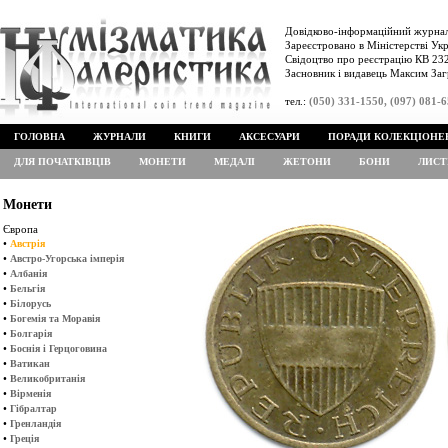
Довідково-інформаційний журнал
Зареєстровано в Міністерстві Укр
Свідоцтво про реєстрацію КВ 232
Засновник і видавець Максим Заг
тел.:
(050) 331-1550, (097) 081-
ГОЛОВНА
ЖУРНАЛИ
КНИГИ
АКСЕСУАРИ
ПОРАДИ КОЛЕКЦІОНЕ
ДЛЯ ПОЧАТКІВЦІВ
МОНЕТИ
МЕДАЛІ
ЖЕТОНИ
БОНИ
ЛИСТ
Монети
Європа
•
Австрія
•
Австро-Угорська імперія
•
Албанія
•
Бельгія
•
Білорусь
•
Богемія та Моравія
•
Болгарія
•
Боснія і Герцоговина
•
Ватикан
•
Великобританія
•
Вірменія
•
Гібралтар
•
Гренландія
•
Греція