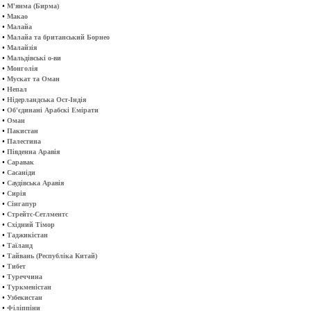
•
М'янма (Бирма)
•
Макао
•
Малайа
•
Малайа та британський Борнео
•
Малайзія
•
Мальдівські о-ви
•
Монголія
•
Мускат та Оман
•
Непал
•
Нідерландська Ост-Індія
•
Об'єдинані Арабскі Емірати
•
Оман
•
Пакистан
•
Палестина
•
Південна Аравія
•
Саравак
•
Сасаніди
•
Саудівська Аравія
•
Сирія
•
Сінгапур
•
Стрейтс-Сетлментс
•
Східний Тімор
•
Таджикістан
•
Таїланд
•
Тайвань (Республіка Китай)
•
Тибет
•
Туреччина
•
Туркменістан
•
Узбекистан
•
Філіппіни