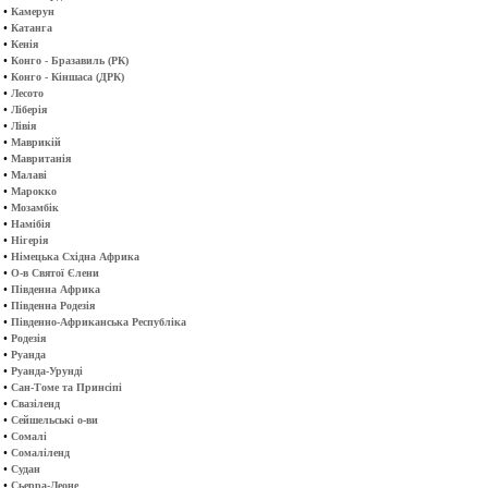
•
Камерун
•
Катанга
•
Кенія
•
Конго - Бразавиль (РК)
•
Конго - Кіншаса (ДРК)
•
Лесото
•
Ліберія
•
Лівія
•
Маврикій
•
Мавританія
•
Малаві
•
Марокко
•
Мозамбік
•
Намібія
•
Нігерія
•
Німецька Східна Африка
•
О-в Святої Єлени
•
Південна Африка
•
Південна Родезія
•
Південно-Африканська Республіка
•
Родезія
•
Руанда
•
Руанда-Урунді
•
Сан-Томе та Принсіпі
•
Свазіленд
•
Сейшельські о-ви
•
Сомалі
•
Сомаліленд
•
Судан
•
Сьерра-Леоне