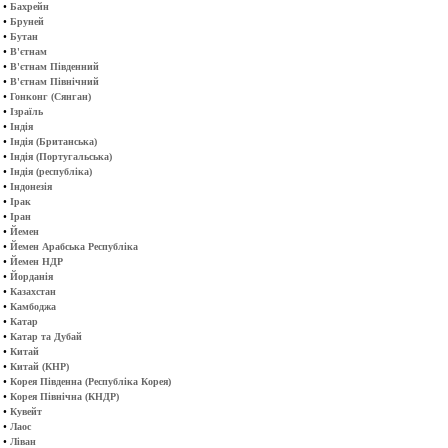
•
Бахрейн
•
Бруней
•
Бутан
•
В'єтнам
•
В'єтнам Південний
•
В'єтнам Північний
•
Гонконг (Сянган)
•
Ізраїль
•
Індія
•
Індія (Британська)
•
Індія (Португальська)
•
Індія (республіка)
•
Індонезія
•
Ірак
•
Іран
•
Йемен
•
Йемен Арабська Республіка
•
Йемен НДР
•
Йорданія
•
Казахстан
•
Камбоджа
•
Катар
•
Катар та Дубай
•
Китай
•
Китай (КНР)
•
Корея Південна (Республіка Корея)
•
Корея Північна (КНДР)
•
Кувейт
•
Лаос
•
Ліван