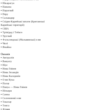
•
Нікарагуа
•
Панама
•
Парагвай
•
Перу
•
Сальвадор
•
Східно-Карибські штати (Британські
Карибські території)
•
США
•
Трінідад і Тобаго
•
Уругвай
•
Фолклендські (Мальвинські) о-ви
•
Чилі
•
Ямайка
Океанія
•
Австралія
•
Вануату
•
Ніуе
•
Нова Гвінея
•
Нова Зеландія
•
Нова Каледонія
•
О-ви Кука
•
Палау
•
Папуа — Нова Гвінея
•
Піткерн
•
Самоа
•
Соломонові о-ви
•
Токелау
•
Тонга
•
Фіджи