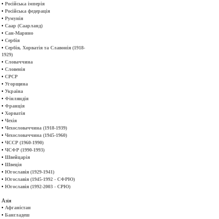
•
Російська імперія
•
Російська федерація
•
Румунія
•
Саар (Саарланд)
•
Сан-Марино
•
Сербія
•
Сербія, Хорватія та Славонія (1918-
1929)
•
Словаччина
•
Словенія
•
СРСР
•
Угорщина
•
Україна
•
Фінляндія
•
Франція
•
Хорватія
•
Чехія
•
Чехословаччина (1918-1939)
•
Чехословаччина (1945-1960)
•
ЧССР (1960-1990)
•
ЧСФР (1990-1993)
•
Швейцарія
•
Швеція
•
Югославія (1929-1941)
•
Югославія (1945-1992 - СФРЮ)
•
Югославія (1992-2003 - СРЮ)
Азія
•
Афганістан
•
Бангладеш