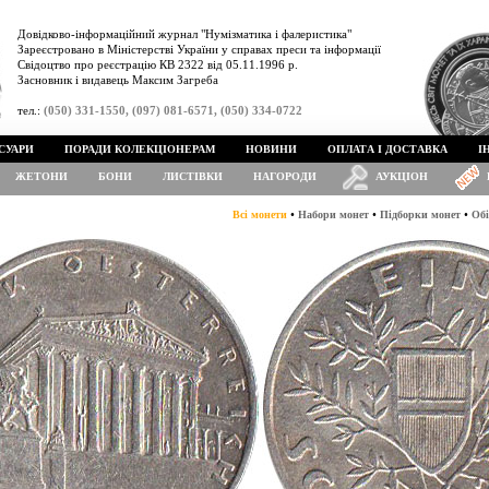
Довідково-інформаційний журнал "Нумізматика і фалеристика"
Зареєстровано в Міністерстві України у справах преси та інформації
Свідоцтво про реєстрацію КВ 2322 від 05.11.1996 р.
Засновник і видавець Максим Загреба
тел.:
(050) 331-1550, (097) 081-6571, (050) 334-0722
СУАРИ
ПОРАДИ КОЛЕКЦІОНЕРАМ
НОВИНИ
ОПЛАТА І ДОСТАВКА
І
ЖЕТОНИ
БОНИ
ЛИСТІВКИ
НАГОРОДИ
АУКЦІОН
•
•
•
Всі монети
Набори монет
Підборки монет
Обі