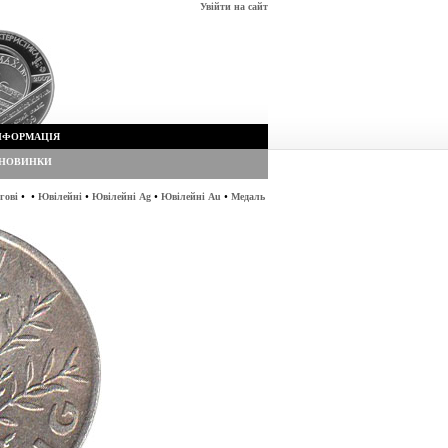
Увійти на сайт
НФОРМАЦІЯ
НОВИНКИ
•
•
•
•
•
гові
Ювілейні
Ювілейні Ag
Ювілейні Au
Медаль