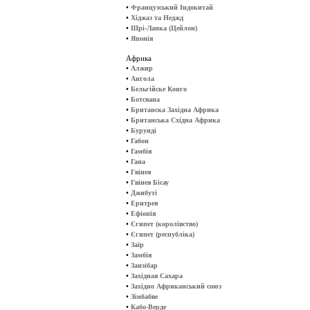
•
Французський Індокитай
•
Хіджаз та Неджд
•
Шрі-Ланка (Цейлон)
•
Японія
Африка
•
Алжир
•
Ангола
•
Бельгійске Конго
•
Ботсвана
•
Британска Західна Африка
•
Британська Східна Африка
•
Бурунді
•
Габон
•
Гамбія
•
Гана
•
Гвінея
•
Гвінея Бісау
•
Джибуті
•
Еритрея
•
Ефіопія
•
Єгипет (королівство)
•
Єгипет (республіка)
•
Заїр
•
Замбія
•
Занзібар
•
Західная Сахара
•
Західно Африканський союз
•
Зімбабве
•
Кабо-Верде