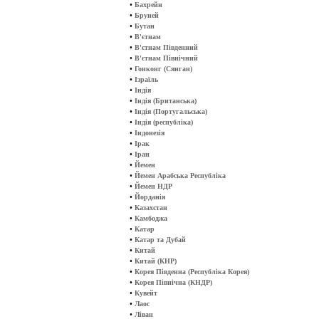
•
Бахрейн
•
Бруней
•
Бутан
•
В'єтнам
•
В'єтнам Південний
•
В'єтнам Північний
•
Гонконг (Сянган)
•
Ізраїль
•
Індія
•
Індія (Британська)
•
Індія (Португальська)
•
Індія (республіка)
•
Індонезія
•
Ірак
•
Іран
•
Йемен
•
Йемен Арабська Республіка
•
Йемен НДР
•
Йорданія
•
Казахстан
•
Камбоджа
•
Катар
•
Катар та Дубай
•
Китай
•
Китай (КНР)
•
Корея Південна (Республіка Корея)
•
Корея Північна (КНДР)
•
Кувейт
•
Лаос
•
Ліван