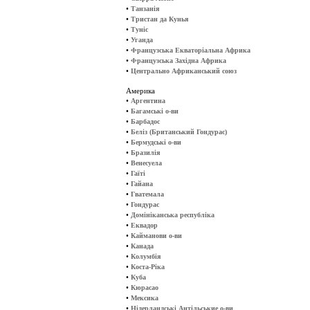
•
Танзанія
•
Тристан да Кунья
•
Туніс
•
Уганда
•
Французська Екваторіальна Африка
•
Французська Західна Африка
•
Центрально Африканський союз
Америка
•
Аргентина
•
Багамські о-ви
•
Барбадос
•
Беліз (Британський Гондурас)
•
Бермудські о-ви
•
Бразилія
•
Венесуела
•
Гаїті
•
Гайана
•
Гватемала
•
Гондурас
•
Домініканська республіка
•
Еквадор
•
Кайманови о-ви
•
Канада
•
Колумбія
•
Коста-Ріка
•
Куба
•
Кюрасао
•
Мексика
•
Нідерландські Антільськие о-ви