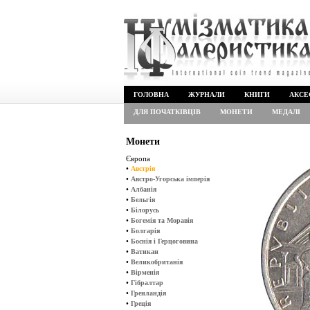
ГОЛОВНА
ЖУРНАЛИ
КНИГИ
АКСЕ
ДЛЯ ПОЧАТКІВЦІВ
МОНЕТИ
МЕДАЛІ
Монети
Європа
•
Австрія
•
Австро-Угорська імперія
•
Албанія
•
Бельгія
•
Білорусь
•
Богемія та Моравія
•
Болгарія
•
Боснія і Герцоговина
•
Ватикан
•
Великобританія
•
Вірменія
•
Гібралтар
•
Гренландія
•
Греція