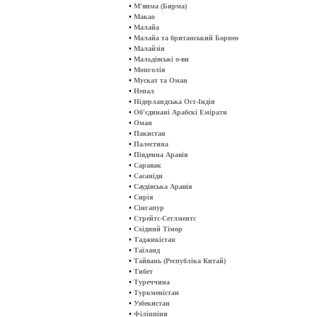
•
М'янма (Бирма)
•
Макао
•
Малайа
•
Малайа та британський Борнео
•
Малайзія
•
Мальдівські о-ви
•
Монголія
•
Мускат та Оман
•
Непал
•
Нідерландська Ост-Індія
•
Об'єдинані Арабскі Емірати
•
Оман
•
Пакистан
•
Палестина
•
Південна Аравія
•
Саравак
•
Сасаніди
•
Саудівська Аравія
•
Сирія
•
Сінгапур
•
Стрейтс-Сетлментс
•
Східний Тімор
•
Таджикістан
•
Таїланд
•
Тайвань (Республіка Китай)
•
Тибет
•
Туреччина
•
Туркменістан
•
Узбекистан
•
Філіппіни