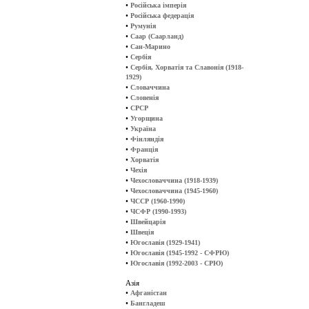
•
Російська імперія
•
Російська федерація
•
Румунія
•
Саар (Саарланд)
•
Сан-Марино
•
Сербія
•
Сербія, Хорватія та Славонія (1918-
1929)
•
Словаччина
•
Словенія
•
СРСР
•
Угорщина
•
Україна
•
Фінляндія
•
Франція
•
Хорватія
•
Чехія
•
Чехословаччина (1918-1939)
•
Чехословаччина (1945-1960)
•
ЧССР (1960-1990)
•
ЧСФР (1990-1993)
•
Швейцарія
•
Швеція
•
Югославія (1929-1941)
•
Югославія (1945-1992 - СФРЮ)
•
Югославія (1992-2003 - СРЮ)
Азія
•
Афганістан
•
Бангладеш