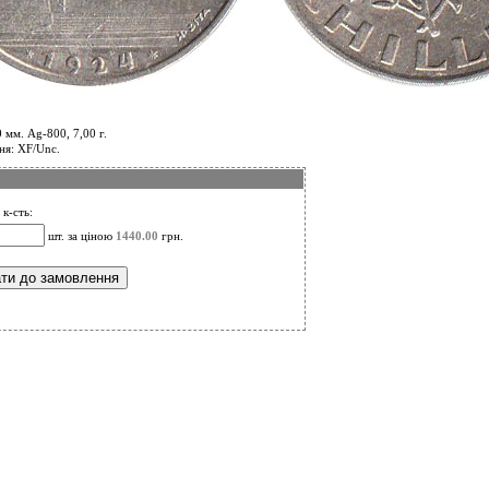
 мм. Ag-800, 7,00 г.
ня: XF/Unc.
 к-сть:
шт. за ціною
1440.00
грн.