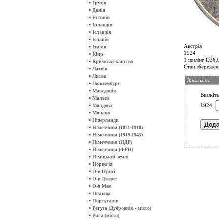
•
Грузія
•
Данія
•
Естонія
•
Ірландія
•
Ісландія
•
Іспанія
Австрія
•
Італія
1924
•
Кіпр
1 шилінг Ø26,0
•
Кримське ханство
Стан збережен
•
Латвія
•
Литва
Заказать
•
Люксембург
•
Македонія
Вкажіть
•
Мальта
•
1924
Молдова
•
Монако
•
Нідерланди
•
Німеччина (1871-1918)
•
Німеччина (1919-1945)
•
Німеччина (НДР)
•
Німеччина (ФРН)
•
Німіцькиі землі
•
Норвегія
•
О-в Гернсі
•
О-в Джерсі
•
О-в Мен
•
Польща
•
Португалія
•
Рагуза (Дубровнік - місто)
•
Рига (місто)