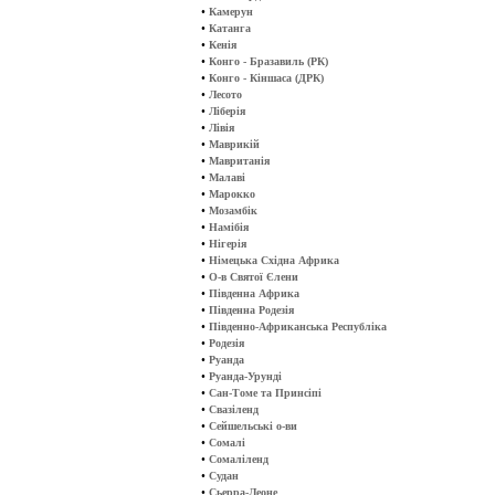
•
Камерун
•
Катанга
•
Кенія
•
Конго - Бразавиль (РК)
•
Конго - Кіншаса (ДРК)
•
Лесото
•
Ліберія
•
Лівія
•
Маврикій
•
Мавританія
•
Малаві
•
Марокко
•
Мозамбік
•
Намібія
•
Нігерія
•
Німецька Східна Африка
•
О-в Святої Єлени
•
Південна Африка
•
Південна Родезія
•
Південно-Африканська Республіка
•
Родезія
•
Руанда
•
Руанда-Урунді
•
Сан-Томе та Принсіпі
•
Свазіленд
•
Сейшельські о-ви
•
Сомалі
•
Сомаліленд
•
Судан
•
Сьерра-Леоне