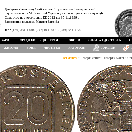
Довідково-інформаційний журнал "Нумізматика і фалеристика"
Зареєстровано в Міністерстві України у справах преси та інформації
Свідоцтво про реєстрацію КВ 2322 від 05.11.1996 р.
Засновник і видавець Максим Загреба
тел.:
(050) 331-1550, (097) 081-6571, (050) 334-0722
СУАРИ
ПОРАДИ КОЛЕКЦІОНЕРАМ
НОВИНИ
ОПЛАТА І ДОСТАВКА
І
ЖЕТОНИ
БОНИ
ЛИСТІВКИ
НАГОРОДИ
АУКЦІОН
•
•
•
Всі монети
Набори монет
Підборки монет
Обі