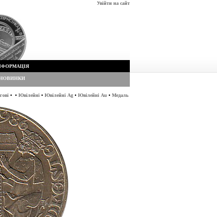
Увійти на сайт
НФОРМАЦІЯ
НОВИНКИ
•
•
•
•
•
гові
Ювілейні
Ювілейні Ag
Ювілейні Au
Медаль