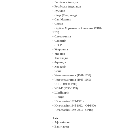
•
Російська імперія
•
Російська федерація
•
Румунія
•
Саар (Саарланд)
•
Сан-Марино
•
Сербія
•
Сербія, Хорватія та Славонія (1918-
1929)
•
Словаччина
•
Словенія
•
СРСР
•
Угорщина
•
Україна
•
Фінляндія
•
Франція
•
Хорватія
•
Чехія
•
Чехословаччина (1918-1939)
•
Чехословаччина (1945-1960)
•
ЧССР (1960-1990)
•
ЧСФР (1990-1993)
•
Швейцарія
•
Швеція
•
Югославія (1929-1941)
•
Югославія (1945-1992 - СФРЮ)
•
Югославія (1992-2003 - СРЮ)
Азія
•
Афганістан
•
Бангладеш