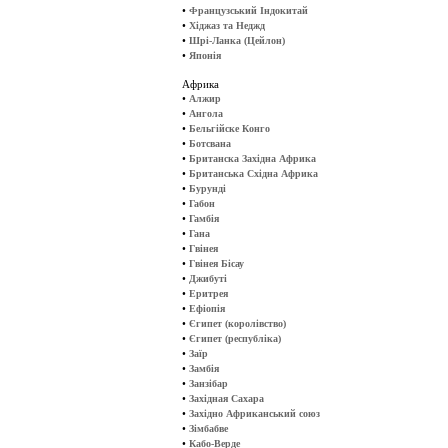
•
Французський Індокитай
•
Хіджаз та Неджд
•
Шрі-Ланка (Цейлон)
•
Японія
Африка
•
Алжир
•
Ангола
•
Бельгійске Конго
•
Ботсвана
•
Британска Західна Африка
•
Британська Східна Африка
•
Бурунді
•
Габон
•
Гамбія
•
Гана
•
Гвінея
•
Гвінея Бісау
•
Джибуті
•
Еритрея
•
Ефіопія
•
Єгипет (королівство)
•
Єгипет (республіка)
•
Заїр
•
Замбія
•
Занзібар
•
Західная Сахара
•
Західно Африканський союз
•
Зімбабве
•
Кабо-Верде