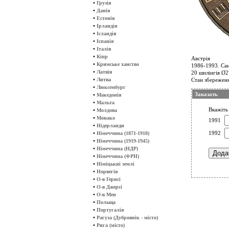
•
Грузія
•
Данія
•
Естонія
•
Ірландія
•
Ісландія
•
Іспанія
•
Італія
•
Кіпр
Австрія
•
Кримське ханство
1986-1993. Са
•
Латвія
20 шилінгів Ø27
•
Литва
Стан збереженн
•
Люксембург
Заказать
•
Македонія
•
Мальта
Вкажіть 
•
Молдова
•
Монако
1991
•
Нідерланди
•
1992
Німеччина (1871-1918)
•
Німеччина (1919-1945)
•
Німеччина (НДР)
•
Німеччина (ФРН)
•
Німіцькиі землі
•
Норвегія
•
О-в Гернсі
•
О-в Джерсі
•
О-в Мен
•
Польща
•
Португалія
•
Рагуза (Дубровнік - місто)
•
Рига (місто)