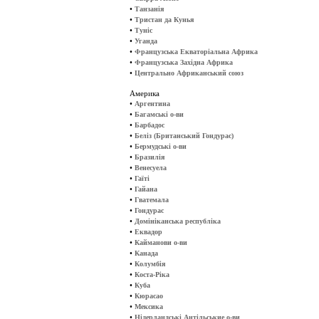
•
Танзанія
•
Тристан да Кунья
•
Туніс
•
Уганда
•
Французська Екваторіальна Африка
•
Французська Західна Африка
•
Центрально Африканський союз
Америка
•
Аргентина
•
Багамські о-ви
•
Барбадос
•
Беліз (Британський Гондурас)
•
Бермудські о-ви
•
Бразилія
•
Венесуела
•
Гаїті
•
Гайана
•
Гватемала
•
Гондурас
•
Домініканська республіка
•
Еквадор
•
Кайманови о-ви
•
Канада
•
Колумбія
•
Коста-Ріка
•
Куба
•
Кюрасао
•
Мексика
•
Нідерландські Антільськие о-ви