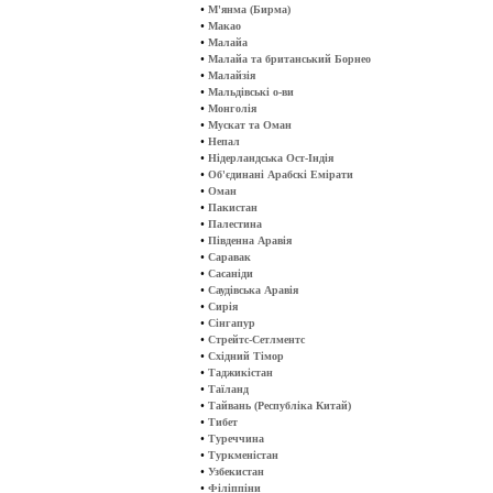
•
М'янма (Бирма)
•
Макао
•
Малайа
•
Малайа та британський Борнео
•
Малайзія
•
Мальдівські о-ви
•
Монголія
•
Мускат та Оман
•
Непал
•
Нідерландська Ост-Індія
•
Об'єдинані Арабскі Емірати
•
Оман
•
Пакистан
•
Палестина
•
Південна Аравія
•
Саравак
•
Сасаніди
•
Саудівська Аравія
•
Сирія
•
Сінгапур
•
Стрейтс-Сетлментс
•
Східний Тімор
•
Таджикістан
•
Таїланд
•
Тайвань (Республіка Китай)
•
Тибет
•
Туреччина
•
Туркменістан
•
Узбекистан
•
Філіппіни