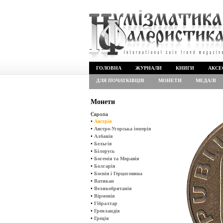
ГОЛОВНА
ЖУРНАЛИ
КНИГИ
АКСЕ
ДЛЯ ПОЧАТКІВЦІВ
МОНЕТИ
МЕДАЛІ
Монети
Європа
•
Австрія
•
Австро-Угорська імперія
•
Албанія
•
Бельгія
•
Білорусь
•
Богемія та Моравія
•
Болгарія
•
Боснія і Герцоговина
•
Ватикан
•
Великобританія
•
Вірменія
•
Гібралтар
•
Гренландія
•
Греція