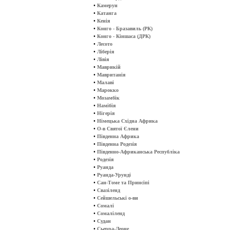
•
Камерун
•
Катанга
•
Кенія
•
Конго - Бразавиль (РК)
•
Конго - Кіншаса (ДРК)
•
Лесото
•
Ліберія
•
Лівія
•
Маврикій
•
Мавританія
•
Малаві
•
Марокко
•
Мозамбік
•
Намібія
•
Нігерія
•
Німецька Східна Африка
•
О-в Святої Єлени
•
Південна Африка
•
Південна Родезія
•
Південно-Африканська Республіка
•
Родезія
•
Руанда
•
Руанда-Урунді
•
Сан-Томе та Принсіпі
•
Свазіленд
•
Сейшельські о-ви
•
Сомалі
•
Сомаліленд
•
Судан
•
Сьерра-Леоне