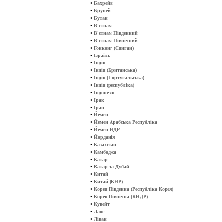
•
Бахрейн
•
Бруней
•
Бутан
•
В'єтнам
•
В'єтнам Південний
•
В'єтнам Північний
•
Гонконг (Сянган)
•
Ізраїль
•
Індія
•
Індія (Британська)
•
Індія (Португальська)
•
Індія (республіка)
•
Індонезія
•
Ірак
•
Іран
•
Йемен
•
Йемен Арабська Республіка
•
Йемен НДР
•
Йорданія
•
Казахстан
•
Камбоджа
•
Катар
•
Катар та Дубай
•
Китай
•
Китай (КНР)
•
Корея Південна (Республіка Корея)
•
Корея Північна (КНДР)
•
Кувейт
•
Лаос
•
Ліван