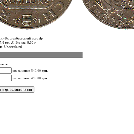
нкт-Георгенбергський договір
,8 мм. Al-Bronze, 8,00 г.
я: Uncirculated
к-сть:
шт. за ціною
540.00
грн.
шт. за ціною
495.00
грн.