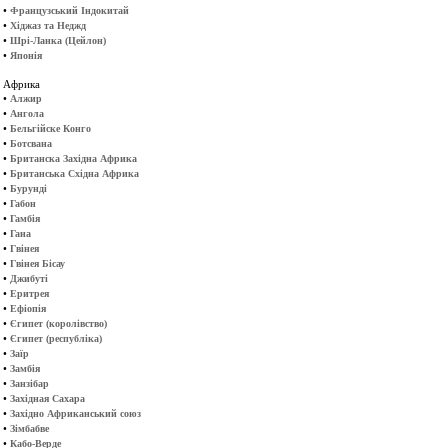
•
Французський Індокитай
•
Хіджаз та Неджд
•
Шрі-Ланка (Цейлон)
•
Японія
Африка
•
Алжир
•
Ангола
•
Бельгійске Конго
•
Ботсвана
•
Британска Західна Африка
•
Британська Східна Африка
•
Бурунді
•
Габон
•
Гамбія
•
Гана
•
Гвінея
•
Гвінея Бісау
•
Джибуті
•
Еритрея
•
Ефіопія
•
Єгипет (королівство)
•
Єгипет (республіка)
•
Заїр
•
Замбія
•
Занзібар
•
Західная Сахара
•
Західно Африканський союз
•
Зімбабве
•
Кабо-Верде