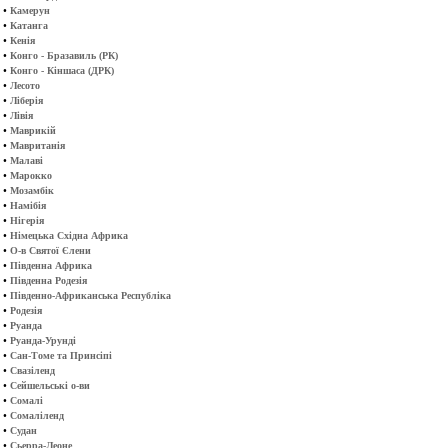
•
Камерун
•
Катанга
•
Кенія
•
Конго - Бразавиль (РК)
•
Конго - Кіншаса (ДРК)
•
Лесото
•
Ліберія
•
Лівія
•
Маврикій
•
Мавританія
•
Малаві
•
Марокко
•
Мозамбік
•
Намібія
•
Нігерія
•
Німецька Східна Африка
•
О-в Святої Єлени
•
Південна Африка
•
Південна Родезія
•
Південно-Африканська Республіка
•
Родезія
•
Руанда
•
Руанда-Урунді
•
Сан-Томе та Принсіпі
•
Свазіленд
•
Сейшельські о-ви
•
Сомалі
•
Сомаліленд
•
Судан
•
Сьерра-Леоне