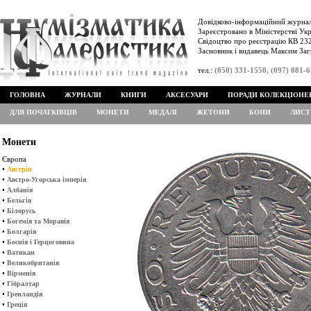
Довідково-інформаційний журнал
Зареєстровано в Міністерстві Укр
Свідоцтво про реєстрацію КВ 232
Засновник і видавець Максим Заг
тел.:
(050) 331-1550, (097) 081-
ГОЛОВНА
ЖУРНАЛИ
КНИГИ
АКСЕСУАРИ
ПОРАДИ КОЛЕКЦІОНЕ
ДЛЯ ПОЧАТКІВЦІВ
МОНЕТИ
МЕДАЛІ
ЖЕТОНИ
БОНИ
ЛИСТ
Монети
Європа
•
Австрія
•
Австро-Угорська імперія
•
Албанія
•
Бельгія
•
Білорусь
•
Богемія та Моравія
•
Болгарія
•
Боснія і Герцоговина
•
Ватикан
•
Великобританія
•
Вірменія
•
Гібралтар
•
Гренландія
•
Греція