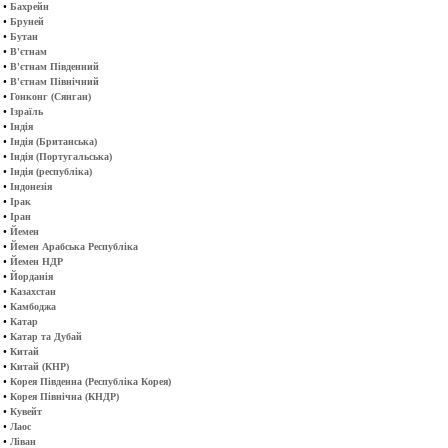
•
Бахрейн
•
Бруней
•
Бутан
•
В'єтнам
•
В'єтнам Південний
•
В'єтнам Північний
•
Гонконг (Сянган)
•
Ізраїль
•
Індія
•
Індія (Британська)
•
Індія (Португальська)
•
Індія (республіка)
•
Індонезія
•
Ірак
•
Іран
•
Йемен
•
Йемен Арабська Республіка
•
Йемен НДР
•
Йорданія
•
Казахстан
•
Камбоджа
•
Катар
•
Катар та Дубай
•
Китай
•
Китай (КНР)
•
Корея Південна (Республіка Корея)
•
Корея Північна (КНДР)
•
Кувейт
•
Лаос
•
Ліван