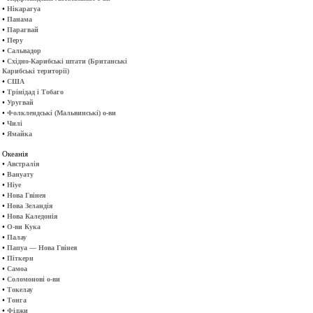
•
Нікарагуа
•
Панама
•
Парагвай
•
Перу
•
Сальвадор
•
Східно-Карибські штати (Британські
Карибські території)
•
США
•
Трінідад і Тобаго
•
Уругвай
•
Фолклендські (Мальвинські) о-ви
•
Чилі
•
Ямайка
Океанія
•
Австралія
•
Вануату
•
Ніуе
•
Нова Гвінея
•
Нова Зеландія
•
Нова Каледонія
•
О-ви Кука
•
Палау
•
Папуа — Нова Гвінея
•
Піткерн
•
Самоа
•
Соломонові о-ви
•
Токелау
•
Тонга
•
Фіджи