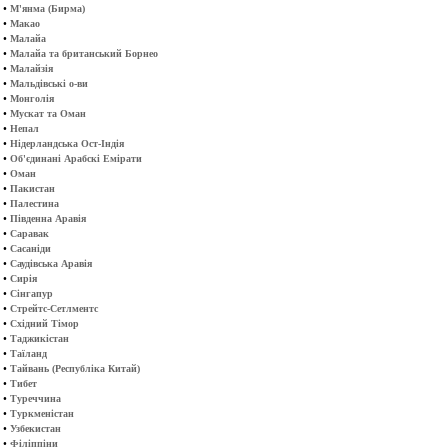
•
М'янма (Бирма)
•
Макао
•
Малайа
•
Малайа та британський Борнео
•
Малайзія
•
Мальдівські о-ви
•
Монголія
•
Мускат та Оман
•
Непал
•
Нідерландська Ост-Індія
•
Об'єдинані Арабскі Емірати
•
Оман
•
Пакистан
•
Палестина
•
Південна Аравія
•
Саравак
•
Сасаніди
•
Саудівська Аравія
•
Сирія
•
Сінгапур
•
Стрейтс-Сетлментс
•
Східний Тімор
•
Таджикістан
•
Таїланд
•
Тайвань (Республіка Китай)
•
Тибет
•
Туреччина
•
Туркменістан
•
Узбекистан
•
Філіппіни