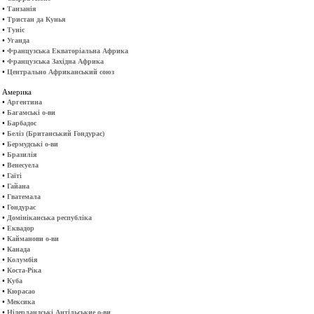
•
Танзанія
•
Тристан да Кунья
•
Туніс
•
Уганда
•
Французська Екваторіальна Африка
•
Французська Західна Африка
•
Центрально Африканський союз
Америка
•
Аргентина
•
Багамські о-ви
•
Барбадос
•
Беліз (Британський Гондурас)
•
Бермудські о-ви
•
Бразилія
•
Венесуела
•
Гаїті
•
Гайана
•
Гватемала
•
Гондурас
•
Домініканська республіка
•
Еквадор
•
Кайманови о-ви
•
Канада
•
Колумбія
•
Коста-Ріка
•
Куба
•
Кюрасао
•
Мексика
•
Нідерландські Антільськие о-ви