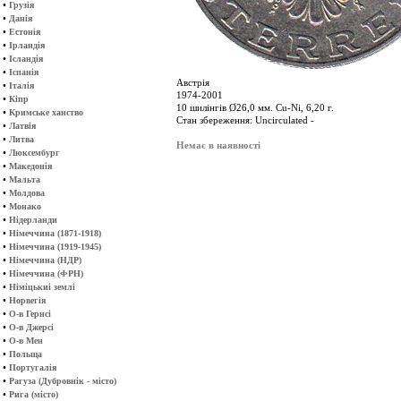
•
Грузія
•
Данія
•
Естонія
•
Ірландія
•
Ісландія
•
Іспанія
Австрія
•
Італія
1974-2001
•
Кіпр
10 шилінгів Ø26,0 мм. Cu-Ni, 6,20 г.
•
Кримське ханство
Стан збереження: Uncirculated -
•
Латвія
•
Литва
Немає в наявності
•
Люксембург
•
Македонія
•
Мальта
•
Молдова
•
Монако
•
Нідерланди
•
Німеччина (1871-1918)
•
Німеччина (1919-1945)
•
Німеччина (НДР)
•
Німеччина (ФРН)
•
Німіцькиі землі
•
Норвегія
•
О-в Гернсі
•
О-в Джерсі
•
О-в Мен
•
Польща
•
Португалія
•
Рагуза (Дубровнік - місто)
•
Рига (місто)