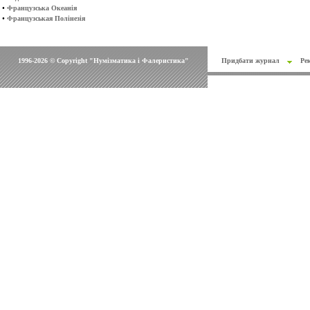
•
Французська Океанія
•
Французськая Полінезія
1996-2026 © Copyright "Нумізматика і Фалеристика"
Придбати журнал
Ре