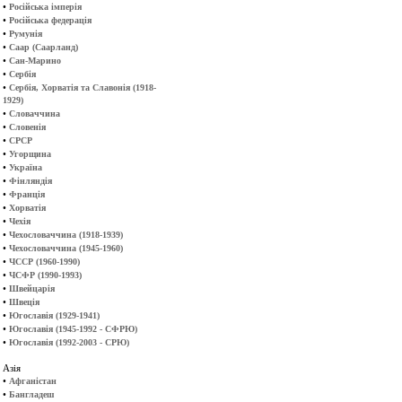
•
Російська імперія
•
Російська федерація
•
Румунія
•
Саар (Саарланд)
•
Сан-Марино
•
Сербія
•
Сербія, Хорватія та Славонія (1918-
1929)
•
Словаччина
•
Словенія
•
СРСР
•
Угорщина
•
Україна
•
Фінляндія
•
Франція
•
Хорватія
•
Чехія
•
Чехословаччина (1918-1939)
•
Чехословаччина (1945-1960)
•
ЧССР (1960-1990)
•
ЧСФР (1990-1993)
•
Швейцарія
•
Швеція
•
Югославія (1929-1941)
•
Югославія (1945-1992 - СФРЮ)
•
Югославія (1992-2003 - СРЮ)
Азія
•
Афганістан
•
Бангладеш