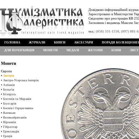
Довідково-інформаційний журнал
Зареєстровано в Міністерстві Укр
Свідоцтво про реєстрацію КВ 232
Засновник і видавець Максим Заг
тел.:
(050) 331-1550, (097) 081-
ГОЛОВНА
ЖУРНАЛИ
КНИГИ
АКСЕСУАРИ
ПОРАДИ КОЛЕКЦІОНЕ
ДЛЯ ПОЧАТКІВЦІВ
МОНЕТИ
МЕДАЛІ
ЖЕТОНИ
БОНИ
ЛИСТ
Монети
Європа
•
Австрія
•
Австро-Угорська імперія
•
Албанія
•
Бельгія
•
Білорусь
•
Богемія та Моравія
•
Болгарія
•
Боснія і Герцоговина
•
Ватикан
•
Великобританія
•
Вірменія
•
Гібралтар
•
Гренландія
•
Греція