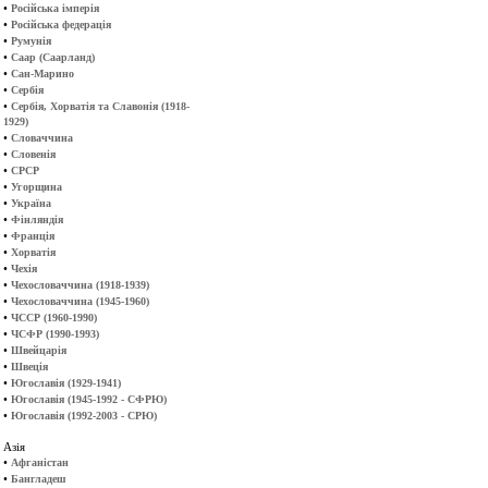
•
Російська імперія
•
Російська федерація
•
Румунія
•
Саар (Саарланд)
•
Сан-Марино
•
Сербія
•
Сербія, Хорватія та Славонія (1918-
1929)
•
Словаччина
•
Словенія
•
СРСР
•
Угорщина
•
Україна
•
Фінляндія
•
Франція
•
Хорватія
•
Чехія
•
Чехословаччина (1918-1939)
•
Чехословаччина (1945-1960)
•
ЧССР (1960-1990)
•
ЧСФР (1990-1993)
•
Швейцарія
•
Швеція
•
Югославія (1929-1941)
•
Югославія (1945-1992 - СФРЮ)
•
Югославія (1992-2003 - СРЮ)
Азія
•
Афганістан
•
Бангладеш