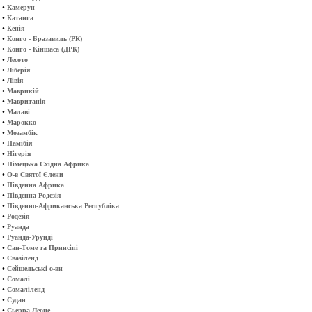
•
Камерун
•
Катанга
•
Кенія
•
Конго - Бразавиль (РК)
•
Конго - Кіншаса (ДРК)
•
Лесото
•
Ліберія
•
Лівія
•
Маврикій
•
Мавританія
•
Малаві
•
Марокко
•
Мозамбік
•
Намібія
•
Нігерія
•
Німецька Східна Африка
•
О-в Святої Єлени
•
Південна Африка
•
Південна Родезія
•
Південно-Африканська Республіка
•
Родезія
•
Руанда
•
Руанда-Урунді
•
Сан-Томе та Принсіпі
•
Свазіленд
•
Сейшельські о-ви
•
Сомалі
•
Сомаліленд
•
Судан
•
Сьерра-Леоне