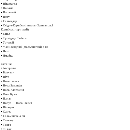
•
Нікарагуа
•
Панама
•
Парагвай
•
Перу
•
Сальвадор
•
Східно-Карибські штати (Британські
Карибські території)
•
США
•
Трінідад і Тобаго
•
Уругвай
•
Фолклендські (Мальвинські) о-ви
•
Чилі
•
Ямайка
Океанія
•
Австралія
•
Вануату
•
Ніуе
•
Нова Гвінея
•
Нова Зеландія
•
Нова Каледонія
•
О-ви Кука
•
Палау
•
Папуа — Нова Гвінея
•
Піткерн
•
Самоа
•
Соломонові о-ви
•
Токелау
•
Тонга
•
Фіджи