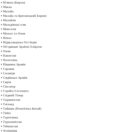
•
М'янма (Бирма)
•
Макао
•
Малайа
•
Малайа та британський Борнео
•
Малайзія
•
Мальдівські о-ви
•
Монголія
•
Мускат та Оман
•
Непал
•
Нідерландська Ост-Індія
•
Об'єдинані Арабскі Емірати
•
Оман
•
Пакистан
•
Палестина
•
Південна Аравія
•
Саравак
•
Сасаніди
•
Саудівська Аравія
•
Сирія
•
Сінгапур
•
Стрейтс-Сетлментс
•
Східний Тімор
•
Таджикістан
•
Таїланд
•
Тайвань (Республіка Китай)
•
Тибет
•
Туреччина
•
Туркменістан
•
Узбекистан
•
Філіппіни