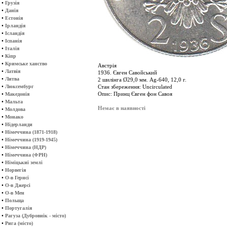
•
Грузія
•
Данія
•
Естонія
•
Ірландія
•
Ісландія
•
Іспанія
•
Італія
•
Кіпр
•
Кримське ханство
Австрія
•
Латвія
1936. Євген Савойський
•
Литва
2 шилінга Ø29,0 мм. Ag-640, 12,0 г.
•
Люксембург
Стан збереження: Uncirculated
•
Опис: Принц Євген фон Савоя
Македонія
•
Мальта
Немає в наявності
•
Молдова
•
Монако
•
Нідерланди
•
Німеччина (1871-1918)
•
Німеччина (1919-1945)
•
Німеччина (НДР)
•
Німеччина (ФРН)
•
Німіцькиі землі
•
Норвегія
•
О-в Гернсі
•
О-в Джерсі
•
О-в Мен
•
Польща
•
Португалія
•
Рагуза (Дубровнік - місто)
•
Рига (місто)