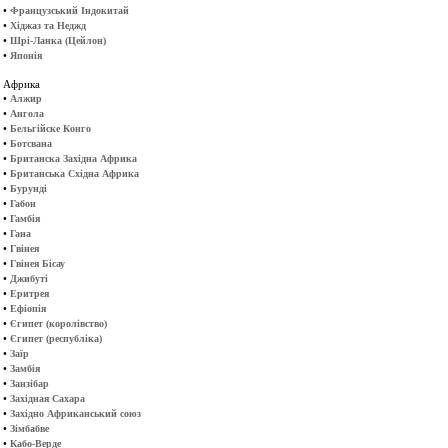
•
Французський Індокитай
•
Хіджаз та Неджд
•
Шрі-Ланка (Цейлон)
•
Японія
Африка
•
Алжир
•
Ангола
•
Бельгійске Конго
•
Ботсвана
•
Британска Західна Африка
•
Британська Східна Африка
•
Бурунді
•
Габон
•
Гамбія
•
Гана
•
Гвінея
•
Гвінея Бісау
•
Джибуті
•
Еритрея
•
Ефіопія
•
Єгипет (королівство)
•
Єгипет (республіка)
•
Заїр
•
Замбія
•
Занзібар
•
Західная Сахара
•
Західно Африканський союз
•
Зімбабве
•
Кабо-Верде