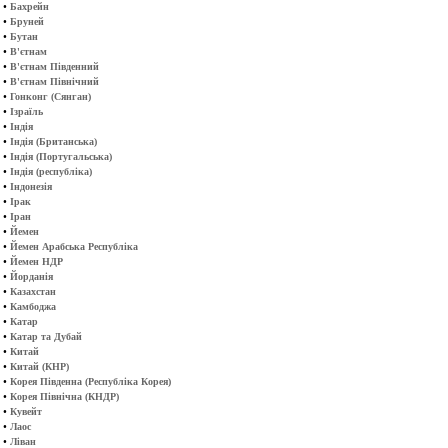
•
Бахрейн
•
Бруней
•
Бутан
•
В'єтнам
•
В'єтнам Південний
•
В'єтнам Північний
•
Гонконг (Сянган)
•
Ізраїль
•
Індія
•
Індія (Британська)
•
Індія (Португальська)
•
Індія (республіка)
•
Індонезія
•
Ірак
•
Іран
•
Йемен
•
Йемен Арабська Республіка
•
Йемен НДР
•
Йорданія
•
Казахстан
•
Камбоджа
•
Катар
•
Катар та Дубай
•
Китай
•
Китай (КНР)
•
Корея Південна (Республіка Корея)
•
Корея Північна (КНДР)
•
Кувейт
•
Лаос
•
Ліван