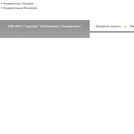
•
Французська Океанія
•
Французськая Полінезія
1996-2026 © Copyright "Нумізматика і Фалеристика"
Придбати журнал
Ре