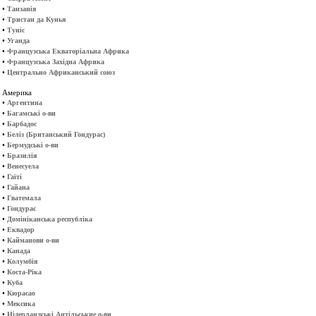
•
Танзанія
•
Тристан да Кунья
•
Туніс
•
Уганда
•
Французська Екваторіальна Африка
•
Французська Західна Африка
•
Центрально Африканський союз
Америка
•
Аргентина
•
Багамські о-ви
•
Барбадос
•
Беліз (Британський Гондурас)
•
Бермудські о-ви
•
Бразилія
•
Венесуела
•
Гаїті
•
Гайана
•
Гватемала
•
Гондурас
•
Домініканська республіка
•
Еквадор
•
Кайманови о-ви
•
Канада
•
Колумбія
•
Коста-Ріка
•
Куба
•
Кюрасао
•
Мексика
•
Нідерландські Антільськие о-ви