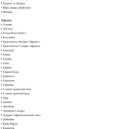
•
Хіджаз та Неджд
•
Шрі-Ланка (Цейлон)
•
Японія
Африка
•
Алжир
•
Ангола
•
Бельгійске Конго
•
Ботсвана
•
Британска Західна Африка
•
Британська Східна Африка
•
Бурунді
•
Габон
•
Гамбія
•
Гана
•
Гвінея
•
Гвінея Бісау
•
Джибуті
•
Еритрея
•
Ефіопія
•
Єгипет (королівство)
•
Єгипет (республіка)
•
Заїр
•
Замбія
•
Занзібар
•
Західная Сахара
•
Західно Африканський союз
•
Зімбабве
•
Кабо-Верде
•
Камерун