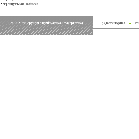
•
Французськая Полінезія
1996-2026 © Copyright "Нумізматика і Фалеристика"
Придбати журнал
Ре