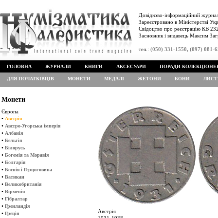
Довідково-інформаційний журнал
Зареєстровано в Міністерстві Укр
Свідоцтво про реєстрацію КВ 232
Засновник і видавець Максим Заг
тел.:
(050) 331-1550, (097) 081-
ГОЛОВНА
ЖУРНАЛИ
КНИГИ
АКСЕСУАРИ
ПОРАДИ КОЛЕКЦІОНЕ
ДЛЯ ПОЧАТКІВЦІВ
МОНЕТИ
МЕДАЛІ
ЖЕТОНИ
БОНИ
ЛИСТ
Монети
Європа
•
Австрія
•
Австро-Угорська імперія
•
Албанія
•
Бельгія
•
Білорусь
•
Богемія та Моравія
•
Болгарія
•
Боснія і Герцоговина
•
Ватикан
•
Великобританія
•
Вірменія
•
Гібралтар
•
Гренландія
Австрія
•
Греція