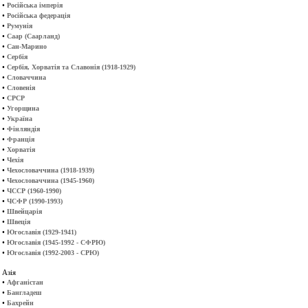
•
Російська імперія
•
Російська федерація
•
Румунія
•
Саар (Саарланд)
•
Сан-Марино
•
Сербія
•
Сербія, Хорватія та Славонія (1918-1929)
•
Словаччина
•
Словенія
•
СРСР
•
Угорщина
•
Україна
•
Фінляндія
•
Франція
•
Хорватія
•
Чехія
•
Чехословаччина (1918-1939)
•
Чехословаччина (1945-1960)
•
ЧССР (1960-1990)
•
ЧСФР (1990-1993)
•
Швейцарія
•
Швеція
•
Югославія (1929-1941)
•
Югославія (1945-1992 - СФРЮ)
•
Югославія (1992-2003 - СРЮ)
Азія
•
Афганістан
•
Бангладеш
•
Бахрейн