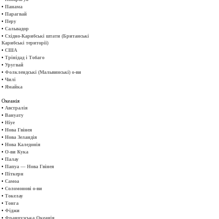
•
Панама
•
Парагвай
•
Перу
•
Сальвадор
•
Східно-Карибські штати (Британські
Карибські території)
•
США
•
Трінідад і Тобаго
•
Уругвай
•
Фолклендські (Мальвинські) о-ви
•
Чилі
•
Ямайка
Океанія
•
Австралія
•
Вануату
•
Ніуе
•
Нова Гвінея
•
Нова Зеландія
•
Нова Каледонія
•
О-ви Кука
•
Палау
•
Папуа — Нова Гвінея
•
Піткерн
•
Самоа
•
Соломонові о-ви
•
Токелау
•
Тонга
•
Фіджи
•
Французська Океанія