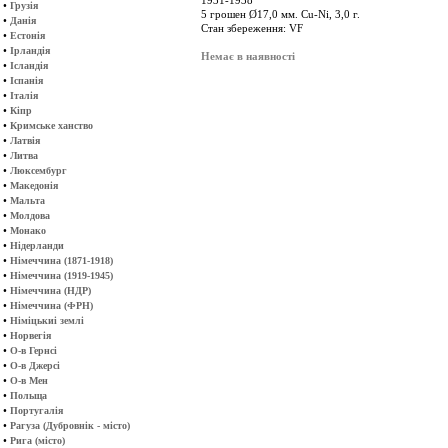
1931-1938
•
Грузія
5 грошен Ø17,0 мм. Cu-Ni, 3,0 г.
•
Данія
Стан збереження: VF
•
Естонія
•
Ірландія
Немає в наявності
•
Ісландія
•
Іспанія
•
Італія
•
Кіпр
•
Кримське ханство
•
Латвія
•
Литва
•
Люксембург
•
Македонія
•
Мальта
•
Молдова
•
Монако
•
Нідерланди
•
Німеччина (1871-1918)
•
Німеччина (1919-1945)
•
Німеччина (НДР)
•
Німеччина (ФРН)
•
Німіцькиі землі
•
Норвегія
•
О-в Гернсі
•
О-в Джерсі
•
О-в Мен
•
Польща
•
Португалія
•
Рагуза (Дубровнік - місто)
•
Рига (місто)