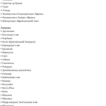
•
Тристан да Кунья
•
Туніс
•
Уганда
•
Французська Екваторіальна Африка
•
Французська Західна Африка
•
Центрально Африканський союз
Америка
•
Аргентина
•
Багамські о-ви
•
Барбадос
•
Беліз (Британський Гондурас)
•
Бермудські о-ви
•
Бразилія
•
Венесуела
•
Гаїті
•
Гайана
•
Гватемала
•
Гондурас
•
Домініканська республіка
•
Еквадор
•
Кайманови о-ви
•
Канада
•
Колумбія
•
Коста-Ріка
•
Куба
•
Кюрасао
•
Мексика
•
Нідерландські Антільськие о-ви
•
Нікарагуа