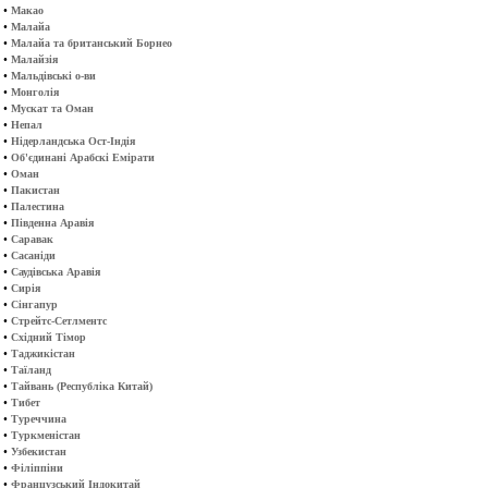
•
Макао
•
Малайа
•
Малайа та британський Борнео
•
Малайзія
•
Мальдівські о-ви
•
Монголія
•
Мускат та Оман
•
Непал
•
Нідерландська Ост-Індія
•
Об'єдинані Арабскі Емірати
•
Оман
•
Пакистан
•
Палестина
•
Південна Аравія
•
Саравак
•
Сасаніди
•
Саудівська Аравія
•
Сирія
•
Сінгапур
•
Стрейтс-Сетлментс
•
Східний Тімор
•
Таджикістан
•
Таїланд
•
Тайвань (Республіка Китай)
•
Тибет
•
Туреччина
•
Туркменістан
•
Узбекистан
•
Філіппіни
•
Французський Індокитай