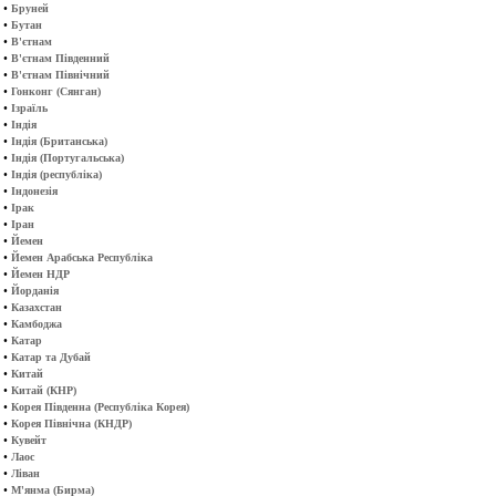
•
Бруней
•
Бутан
•
В'єтнам
•
В'єтнам Південний
•
В'єтнам Північний
•
Гонконг (Сянган)
•
Ізраїль
•
Індія
•
Індія (Британська)
•
Індія (Португальська)
•
Індія (республіка)
•
Індонезія
•
Ірак
•
Іран
•
Йемен
•
Йемен Арабська Республіка
•
Йемен НДР
•
Йорданія
•
Казахстан
•
Камбоджа
•
Катар
•
Катар та Дубай
•
Китай
•
Китай (КНР)
•
Корея Південна (Республіка Корея)
•
Корея Північна (КНДР)
•
Кувейт
•
Лаос
•
Ліван
•
М'янма (Бирма)