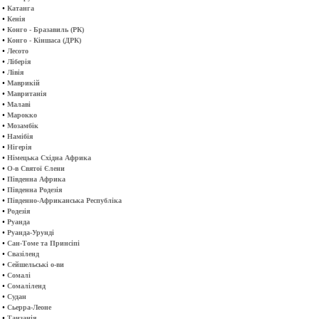
•
Катанга
•
Кенія
•
Конго - Бразавиль (РК)
•
Конго - Кіншаса (ДРК)
•
Лесото
•
Ліберія
•
Лівія
•
Маврикій
•
Мавританія
•
Малаві
•
Марокко
•
Мозамбік
•
Намібія
•
Нігерія
•
Німецька Східна Африка
•
О-в Святої Єлени
•
Південна Африка
•
Південна Родезія
•
Південно-Африканська Республіка
•
Родезія
•
Руанда
•
Руанда-Урунді
•
Сан-Томе та Принсіпі
•
Свазіленд
•
Сейшельські о-ви
•
Сомалі
•
Сомаліленд
•
Судан
•
Сьерра-Леоне
•
Танзанія