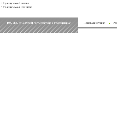
•
Французська Океанія
•
Французськая Полінезія
1996-2026 © Copyright "Нумізматика і Фалеристика"
Придбати журнал
Ре