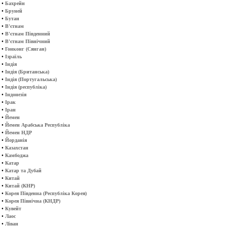
•
Бахрейн
•
Бруней
•
Бутан
•
В'єтнам
•
В'єтнам Південний
•
В'єтнам Північний
•
Гонконг (Сянган)
•
Ізраїль
•
Індія
•
Індія (Британська)
•
Індія (Португальська)
•
Індія (республіка)
•
Індонезія
•
Ірак
•
Іран
•
Йемен
•
Йемен Арабська Республіка
•
Йемен НДР
•
Йорданія
•
Казахстан
•
Камбоджа
•
Катар
•
Катар та Дубай
•
Китай
•
Китай (КНР)
•
Корея Південна (Республіка Корея)
•
Корея Північна (КНДР)
•
Кувейт
•
Лаос
•
Ліван