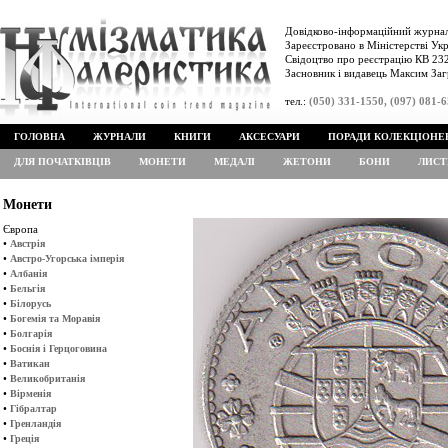
Довідково-інформаційний журнал
Зареєстровано в Міністерстві Укр
Свідоцтво про реєстрацію КВ 232
Засновник і видавець Максим Заг
тел.:
(050) 331-1550, (097) 081-
ГОЛОВНА
ЖУРНАЛИ
КНИГИ
АКСЕСУАРИ
ПОРАДИ КОЛЕКЦІОНЕ
ДЛЯ ПОЧАТКІВЦІВ
МОНЕТИ
МЕДАЛІ
ЖЕТОНИ
БОНИ
ЛИСТ
Монети
Європа
•
Австрія
•
Австро-Угорська імперія
•
Албанія
•
Бельгія
•
Білорусь
•
Богемія та Моравія
•
Болгарія
•
Боснія і Герцоговина
•
Ватикан
•
Великобританія
•
Вірменія
•
Гібралтар
•
Гренландія
•
Греція