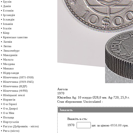
•
Грузія
•
Данія
•
Естонія
•
Ірландія
•
Ісландія
•
Іспанія
•
Італія
•
Кіпр
•
Кримське ханство
•
Латвія
•
Литва
•
Люксембург
•
Македонія
•
Мальта
•
Молдова
•
Монако
•
Нідерланди
•
Німеччина (1871-1918)
•
Німеччина (1919-1945)
•
Німеччина (НДР)
Ангола
•
Німеччина (ФРН)
1970
•
Німіцькиі землі
Ювілейна Ag: 10 ескудо Ø28,0 мм. Ag-720, 25,9 г.
•
Норвегія
Стан збереження: Uncirculated -
•
О-в Гернсі
•
О-в Джерсі
Заказать
•
О-в Мен
•
Польща
Вкажіть к-сть:
•
Португалія
1970
шт. за ціною
4950.00
грн.
•
Рагуза (Дубровнік - місто)
•
Рига (місто)