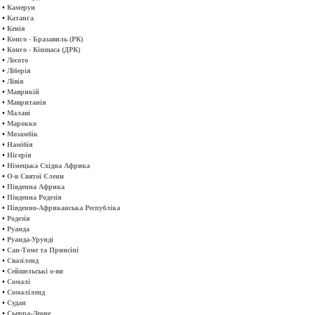
•
Камерун
•
Катанга
•
Кенія
•
Конго - Бразавиль (РК)
•
Конго - Кіншаса (ДРК)
•
Лесото
•
Ліберія
•
Лівія
•
Маврикій
•
Мавританія
•
Малаві
•
Марокко
•
Мозамбік
•
Намібія
•
Нігерія
•
Німецька Східна Африка
•
О-в Святої Єлени
•
Південна Африка
•
Південна Родезія
•
Південно-Африканська Республіка
•
Родезія
•
Руанда
•
Руанда-Урунді
•
Сан-Томе та Принсіпі
•
Свазіленд
•
Сейшельські о-ви
•
Сомалі
•
Сомаліленд
•
Судан
•
Сьерра-Леоне