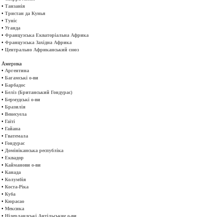
•
Танзанія
•
Тристан да Кунья
•
Туніс
•
Уганда
•
Французська Екваторіальна Африка
•
Французська Західна Африка
•
Центрально Африканський союз
Америка
•
Аргентина
•
Багамські о-ви
•
Барбадос
•
Беліз (Британський Гондурас)
•
Бермудські о-ви
•
Бразилія
•
Венесуела
•
Гаїті
•
Гайана
•
Гватемала
•
Гондурас
•
Домініканська республіка
•
Еквадор
•
Кайманови о-ви
•
Канада
•
Колумбія
•
Коста-Ріка
•
Куба
•
Кюрасао
•
Мексика
•
Нідерландські Антільськие о-ви