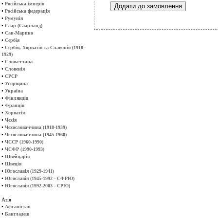
•
Російська імперія
•
Російська федерація
•
Румунія
•
Саар (Саарланд)
•
Сан-Марино
•
Сербія
•
Сербія, Хорватія та Славонія (1918-
1929)
•
Словаччина
•
Словенія
•
СРСР
•
Угорщина
•
Україна
•
Фінляндія
•
Франція
•
Хорватія
•
Чехія
•
Чехословаччина (1918-1939)
•
Чехословаччина (1945-1960)
•
ЧССР (1960-1990)
•
ЧСФР (1990-1993)
•
Швейцарія
•
Швеція
•
Югославія (1929-1941)
•
Югославія (1945-1992 - СФРЮ)
•
Югославія (1992-2003 - СРЮ)
Азія
•
Афганістан
•
Бангладеш