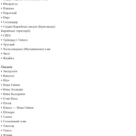
•
Нікарагуа
•
Панама
•
Парагвай
•
Перу
•
Сальвадор
•
Східно-Карибські штати (Британські
Карибські території)
•
США
•
Трінідад і Тобаго
•
Уругвай
•
Фолклендські (Мальвинські) о-ви
•
Чилі
•
Ямайка
Океанія
•
Австралія
•
Вануату
•
Ніуе
•
Нова Гвінея
•
Нова Зеландія
•
Нова Каледонія
•
О-ви Кука
•
Палау
•
Папуа — Нова Гвінея
•
Піткерн
•
Самоа
•
Соломонові о-ви
•
Токелау
•
Тонга
•
Фіджи