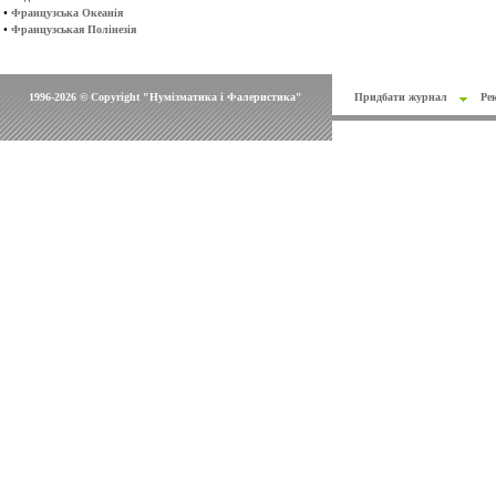
•
Французська Океанія
•
Французськая Полінезія
1996-2026 © Copyright "Нумізматика і Фалеристика"
Придбати журнал
Ре