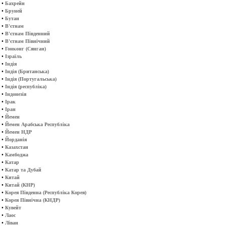
•
Бахрейн
•
Бруней
•
Бутан
•
В'єтнам
•
В'єтнам Південний
•
В'єтнам Північний
•
Гонконг (Сянган)
•
Ізраїль
•
Індія
•
Індія (Британська)
•
Індія (Португальська)
•
Індія (республіка)
•
Індонезія
•
Ірак
•
Іран
•
Йемен
•
Йемен Арабська Республіка
•
Йемен НДР
•
Йорданія
•
Казахстан
•
Камбоджа
•
Катар
•
Катар та Дубай
•
Китай
•
Китай (КНР)
•
Корея Південна (Республіка Корея)
•
Корея Північна (КНДР)
•
Кувейт
•
Лаос
•
Ліван