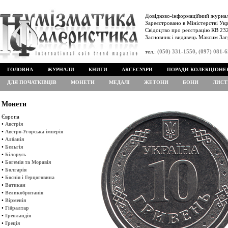
Довідково-інформаційний журнал
Зареєстровано в Міністерстві Укр
Свідоцтво про реєстрацію КВ 232
Засновник і видавець Максим Заг
тел.:
(050) 331-1550, (097) 081-
ГОЛОВНА
ЖУРНАЛИ
КНИГИ
АКСЕСУАРИ
ПОРАДИ КОЛЕКЦІОНЕ
ДЛЯ ПОЧАТКІВЦІВ
МОНЕТИ
МЕДАЛІ
ЖЕТОНИ
БОНИ
ЛИСТ
Монети
Європа
•
Австрія
•
Австро-Угорська імперія
•
Албанія
•
Бельгія
•
Білорусь
•
Богемія та Моравія
•
Болгарія
•
Боснія і Герцоговина
•
Ватикан
•
Великобританія
•
Вірменія
•
Гібралтар
•
Гренландія
•
Греція