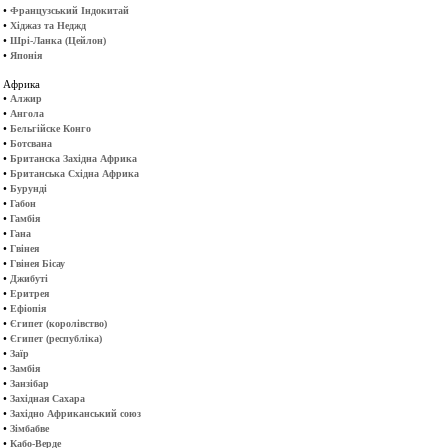
•
Французський Індокитай
•
Хіджаз та Неджд
•
Шрі-Ланка (Цейлон)
•
Японія
Африка
•
Алжир
•
Ангола
•
Бельгійске Конго
•
Ботсвана
•
Британска Західна Африка
•
Британська Східна Африка
•
Бурунді
•
Габон
•
Гамбія
•
Гана
•
Гвінея
•
Гвінея Бісау
•
Джибуті
•
Еритрея
•
Ефіопія
•
Єгипет (королівство)
•
Єгипет (республіка)
•
Заїр
•
Замбія
•
Занзібар
•
Західная Сахара
•
Західно Африканський союз
•
Зімбабве
•
Кабо-Верде