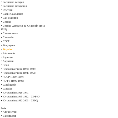
•
Російська імперія
•
Російська федерація
•
Румунія
•
Саар (Саарланд)
•
Сан-Марино
•
Сербія
•
Сербія, Хорватія та Славонія (1918-
1929)
•
Словаччина
•
Словенія
•
СРСР
•
Угорщина
•
Україна
•
Фінляндія
•
Франція
•
Хорватія
•
Чехія
•
Чехословаччина (1918-1939)
•
Чехословаччина (1945-1960)
•
ЧССР (1960-1990)
•
ЧСФР (1990-1993)
•
Швейцарія
•
Швеція
•
Югославія (1929-1941)
•
Югославія (1945-1992 - СФРЮ)
•
Югославія (1992-2003 - СРЮ)
Азія
•
Афганістан
•
Бангладеш