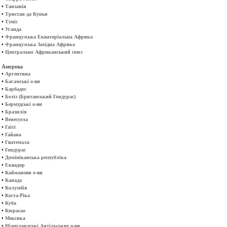
•
Танзанія
•
Тристан да Кунья
•
Туніс
•
Уганда
•
Французська Екваторіальна Африка
•
Французська Західна Африка
•
Центрально Африканський союз
Америка
•
Аргентина
•
Багамські о-ви
•
Барбадос
•
Беліз (Британський Гондурас)
•
Бермудські о-ви
•
Бразилія
•
Венесуела
•
Гаїті
•
Гайана
•
Гватемала
•
Гондурас
•
Домініканська республіка
•
Еквадор
•
Кайманови о-ви
•
Канада
•
Колумбія
•
Коста-Ріка
•
Куба
•
Кюрасао
•
Мексика
•
Нідерландські Антільськие о-ви