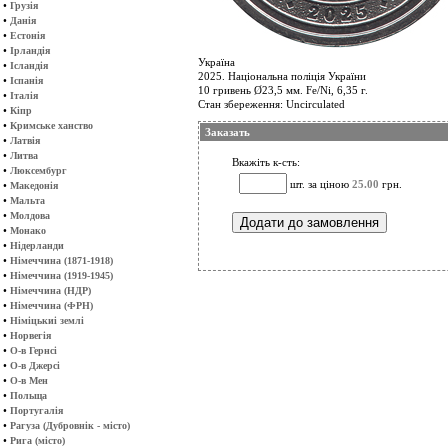
•
Грузія
•
Данія
•
Естонія
•
Ірландія
Україна
•
Ісландія
2025. Національна поліція України
•
Іспанія
10 гривень Ø23,5 мм. Fe/Ni, 6,35 г.
•
Італія
Стан збереження: Uncirculated
•
Кіпр
•
Кримське ханство
Заказать
•
Латвія
•
Литва
Вкажіть к-сть:
•
Люксембург
шт. за ціною
25.00
грн.
•
Македонія
•
Мальта
•
Молдова
•
Монако
•
Нідерланди
•
Німеччина (1871-1918)
•
Німеччина (1919-1945)
•
Німеччина (НДР)
•
Німеччина (ФРН)
•
Німіцькиі землі
•
Норвегія
•
О-в Гернсі
•
О-в Джерсі
•
О-в Мен
•
Польща
•
Португалія
•
Рагуза (Дубровнік - місто)
•
Рига (місто)