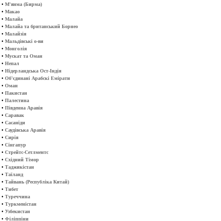
•
М'янма (Бирма)
•
Макао
•
Малайа
•
Малайа та британський Борнео
•
Малайзія
•
Мальдівські о-ви
•
Монголія
•
Мускат та Оман
•
Непал
•
Нідерландська Ост-Індія
•
Об'єдинані Арабскі Емірати
•
Оман
•
Пакистан
•
Палестина
•
Південна Аравія
•
Саравак
•
Сасаніди
•
Саудівська Аравія
•
Сирія
•
Сінгапур
•
Стрейтс-Сетлментс
•
Східний Тімор
•
Таджикістан
•
Таїланд
•
Тайвань (Республіка Китай)
•
Тибет
•
Туреччина
•
Туркменістан
•
Узбекистан
•
Філіппіни