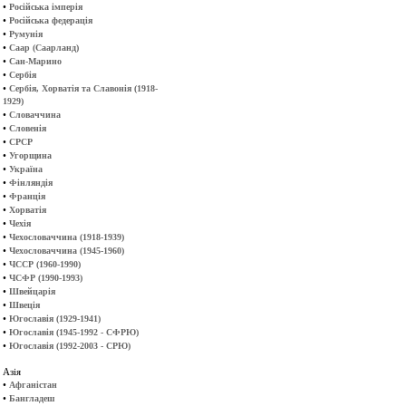
•
Російська імперія
•
Російська федерація
•
Румунія
•
Саар (Саарланд)
•
Сан-Марино
•
Сербія
•
Сербія, Хорватія та Славонія (1918-
1929)
•
Словаччина
•
Словенія
•
СРСР
•
Угорщина
•
Україна
•
Фінляндія
•
Франція
•
Хорватія
•
Чехія
•
Чехословаччина (1918-1939)
•
Чехословаччина (1945-1960)
•
ЧССР (1960-1990)
•
ЧСФР (1990-1993)
•
Швейцарія
•
Швеція
•
Югославія (1929-1941)
•
Югославія (1945-1992 - СФРЮ)
•
Югославія (1992-2003 - СРЮ)
Азія
•
Афганістан
•
Бангладеш