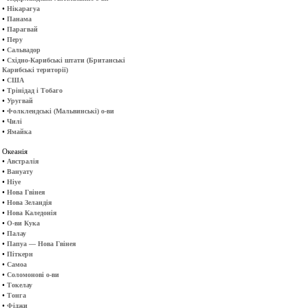
•
Нікарагуа
•
Панама
•
Парагвай
•
Перу
•
Сальвадор
•
Східно-Карибські штати (Британські
Карибські території)
•
США
•
Трінідад і Тобаго
•
Уругвай
•
Фолклендські (Мальвинські) о-ви
•
Чилі
•
Ямайка
Океанія
•
Австралія
•
Вануату
•
Ніуе
•
Нова Гвінея
•
Нова Зеландія
•
Нова Каледонія
•
О-ви Кука
•
Палау
•
Папуа — Нова Гвінея
•
Піткерн
•
Самоа
•
Соломонові о-ви
•
Токелау
•
Тонга
•
Фіджи