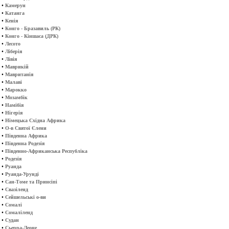
•
Камерун
•
Катанга
•
Кенія
•
Конго - Бразавиль (РК)
•
Конго - Кіншаса (ДРК)
•
Лесото
•
Ліберія
•
Лівія
•
Маврикій
•
Мавританія
•
Малаві
•
Марокко
•
Мозамбік
•
Намібія
•
Нігерія
•
Німецька Східна Африка
•
О-в Святої Єлени
•
Південна Африка
•
Південна Родезія
•
Південно-Африканська Республіка
•
Родезія
•
Руанда
•
Руанда-Урунді
•
Сан-Томе та Принсіпі
•
Свазіленд
•
Сейшельські о-ви
•
Сомалі
•
Сомаліленд
•
Судан
•
Сьерра-Леоне