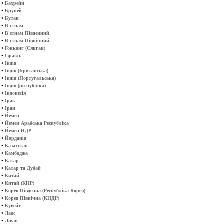
•
Бахрейн
•
Бруней
•
Бутан
•
В'єтнам
•
В'єтнам Південний
•
В'єтнам Північний
•
Гонконг (Сянган)
•
Ізраїль
•
Індія
•
Індія (Британська)
•
Індія (Португальська)
•
Індія (республіка)
•
Індонезія
•
Ірак
•
Іран
•
Йемен
•
Йемен Арабська Республіка
•
Йемен НДР
•
Йорданія
•
Казахстан
•
Камбоджа
•
Катар
•
Катар та Дубай
•
Китай
•
Китай (КНР)
•
Корея Південна (Республіка Корея)
•
Корея Північна (КНДР)
•
Кувейт
•
Лаос
•
Ліван