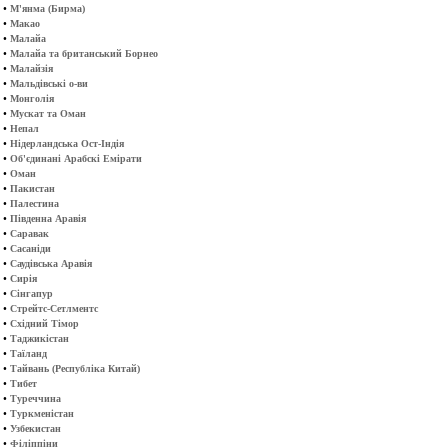
•
М'янма (Бирма)
•
Макао
•
Малайа
•
Малайа та британський Борнео
•
Малайзія
•
Мальдівські о-ви
•
Монголія
•
Мускат та Оман
•
Непал
•
Нідерландська Ост-Індія
•
Об'єдинані Арабскі Емірати
•
Оман
•
Пакистан
•
Палестина
•
Південна Аравія
•
Саравак
•
Сасаніди
•
Саудівська Аравія
•
Сирія
•
Сінгапур
•
Стрейтс-Сетлментс
•
Східний Тімор
•
Таджикістан
•
Таїланд
•
Тайвань (Республіка Китай)
•
Тибет
•
Туреччина
•
Туркменістан
•
Узбекистан
•
Філіппіни