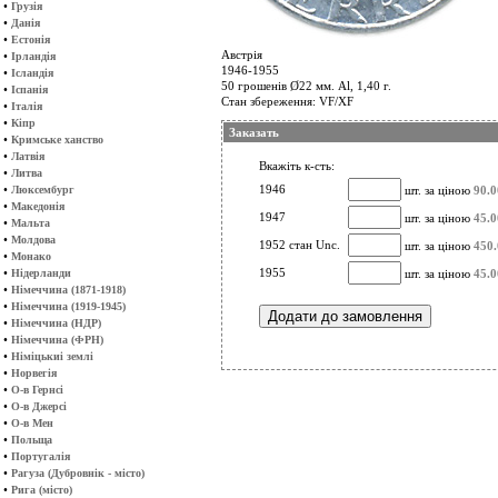
•
Грузія
•
Данія
•
Естонія
Австрія
•
Ірландія
1946-1955
•
Ісландія
50 грошенів Ø22 мм. Al, 1,40 г.
•
Іспанія
Стан збереження: VF/XF
•
Італія
•
Кіпр
Заказать
•
Кримське ханство
•
Латвія
Вкажіть к-сть:
•
Литва
•
1946
Люксембург
шт. за ціною
90.0
•
Македонія
1947
шт. за ціною
45.0
•
Мальта
•
Молдова
1952 стан Unc.
шт. за ціною
450.
•
Монако
•
1955
Нідерланди
шт. за ціною
45.0
•
Німеччина (1871-1918)
•
Німеччина (1919-1945)
•
Німеччина (НДР)
•
Німеччина (ФРН)
•
Німіцькиі землі
•
Норвегія
•
О-в Гернсі
•
О-в Джерсі
•
О-в Мен
•
Польща
•
Португалія
•
Рагуза (Дубровнік - місто)
•
Рига (місто)