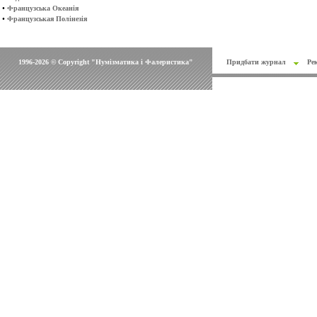
•
Французська Океанія
•
Французськая Полінезія
1996-2026 © Copyright "Нумізматика і Фалеристика"
Придбати журнал
Ре