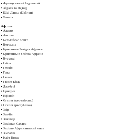
•
Французський Індокитай
•
Хіджаз та Неджд
•
Шрі-Ланка (Цейлон)
•
Японія
Африка
•
Алжир
•
Ангола
•
Бельгійске Конго
•
Ботсвана
•
Британска Західна Африка
•
Британська Східна Африка
•
Бурунді
•
Габон
•
Гамбія
•
Гана
•
Гвінея
•
Гвінея Бісау
•
Джибуті
•
Еритрея
•
Ефіопія
•
Єгипет (королівство)
•
Єгипет (республіка)
•
Заїр
•
Замбія
•
Занзібар
•
Західная Сахара
•
Західно Африканський союз
•
Зімбабве
•
Кабо-Верде