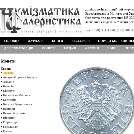
Довідково-інформаційний журнал
Зареєстровано в Міністерстві Укр
Свідоцтво про реєстрацію КВ 232
Засновник і видавець Максим Заг
тел.:
(050) 331-1550, (097) 081-
ГОЛОВНА
ЖУРНАЛИ
КНИГИ
АКСЕСУАРИ
ПОРАДИ КОЛЕКЦІОНЕ
ДЛЯ ПОЧАТКІВЦІВ
МОНЕТИ
МЕДАЛІ
ЖЕТОНИ
БОНИ
ЛИСТ
Монети
Європа
•
Австрія
•
Австро-Угорська імперія
•
Албанія
•
Бельгія
•
Білорусь
•
Богемія та Моравія
•
Болгарія
•
Боснія і Герцоговина
•
Ватикан
•
Великобританія
•
Вірменія
•
Гібралтар
•
Гренландія
•
Греція