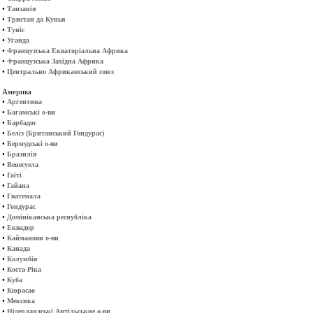
•
Танзанія
•
Тристан да Кунья
•
Туніс
•
Уганда
•
Французська Екваторіальна Африка
•
Французська Західна Африка
•
Центрально Африканський союз
Америка
•
Аргентина
•
Багамські о-ви
•
Барбадос
•
Беліз (Британський Гондурас)
•
Бермудські о-ви
•
Бразилія
•
Венесуела
•
Гаїті
•
Гайана
•
Гватемала
•
Гондурас
•
Домініканська республіка
•
Еквадор
•
Кайманови о-ви
•
Канада
•
Колумбія
•
Коста-Ріка
•
Куба
•
Кюрасао
•
Мексика
•
Нідерландські Антільськие о-ви