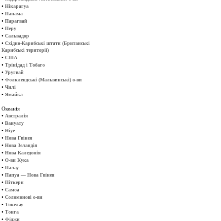
•
Нікарагуа
•
Панама
•
Парагвай
•
Перу
•
Сальвадор
•
Східно-Карибські штати (Британські
Карибські території)
•
США
•
Трінідад і Тобаго
•
Уругвай
•
Фолклендські (Мальвинські) о-ви
•
Чилі
•
Ямайка
Океанія
•
Австралія
•
Вануату
•
Ніуе
•
Нова Гвінея
•
Нова Зеландія
•
Нова Каледонія
•
О-ви Кука
•
Палау
•
Папуа — Нова Гвінея
•
Піткерн
•
Самоа
•
Соломонові о-ви
•
Токелау
•
Тонга
•
Фіджи