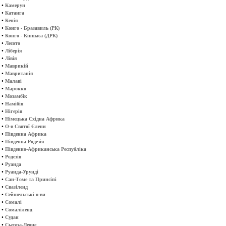
•
Камерун
•
Катанга
•
Кенія
•
Конго - Бразавиль (РК)
•
Конго - Кіншаса (ДРК)
•
Лесото
•
Ліберія
•
Лівія
•
Маврикій
•
Мавританія
•
Малаві
•
Марокко
•
Мозамбік
•
Намібія
•
Нігерія
•
Німецька Східна Африка
•
О-в Святої Єлени
•
Південна Африка
•
Південна Родезія
•
Південно-Африканська Республіка
•
Родезія
•
Руанда
•
Руанда-Урунді
•
Сан-Томе та Принсіпі
•
Свазіленд
•
Сейшельські о-ви
•
Сомалі
•
Сомаліленд
•
Судан
•
Сьерра-Леоне