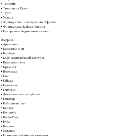
•
Танзанія
•
Тристан да Кунья
•
Туніс
•
Уганда
•
Французська Екваторіальна Африка
•
Французська Західна Африка
•
Центрально Африканський союз
Америка
•
Аргентина
•
Багамські о-ви
•
Барбадос
•
Беліз (Британський Гондурас)
•
Бермудські о-ви
•
Бразилія
•
Венесуела
•
Гаїті
•
Гайана
•
Гватемала
•
Гондурас
•
Домініканська республіка
•
Еквадор
•
Кайманови о-ви
•
Канада
•
Колумбія
•
Коста-Ріка
•
Куба
•
Кюрасао
•
Мексика
•
Нідерландські Антільськие о-ви