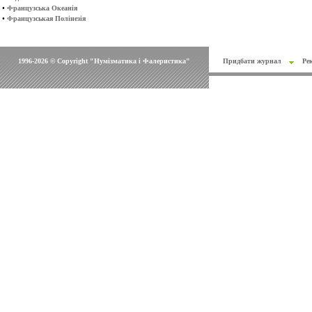
•
Французська Океанія
•
Французськая Полінезія
1996-2026 © Copyright "Нумізматика і Фалеристика"
Придбати журнал
Ре