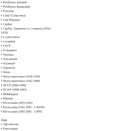
•
Російська імперія
•
Російська федерація
•
Румунія
•
Саар (Саарланд)
•
Сан-Марино
•
Сербія
•
Сербія, Хорватія та Славонія (1918-
1929)
•
Словаччина
•
Словенія
•
СРСР
•
Угорщина
•
Україна
•
Фінляндія
•
Франція
•
Хорватія
•
Чехія
•
Чехословаччина (1918-1939)
•
Чехословаччина (1945-1960)
•
ЧССР (1960-1990)
•
ЧСФР (1990-1993)
•
Швейцарія
•
Швеція
•
Югославія (1929-1941)
•
Югославія (1945-1992 - СФРЮ)
•
Югославія (1992-2003 - СРЮ)
Азія
•
Афганістан
•
Бангладеш