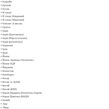
•
Бахрейн
•
Бруней
•
Бутан
•
В'єтнам
•
В'єтнам Південний
•
В'єтнам Північний
•
Гонконг (Сянган)
•
Ізраїль
•
Індія
•
Індія (Британська)
•
Індія (Португальська)
•
Індія (республіка)
•
Індонезія
•
Ірак
•
Іран
•
Йемен
•
Йемен Арабська Республіка
•
Йемен НДР
•
Йорданія
•
Казахстан
•
Камбоджа
•
Катар
•
Катар та Дубай
•
Китай
•
Китай (КНР)
•
Корея Південна (Республіка Корея)
•
Корея Північна (КНДР)
•
Кувейт
•
Лаос
•
Ліван