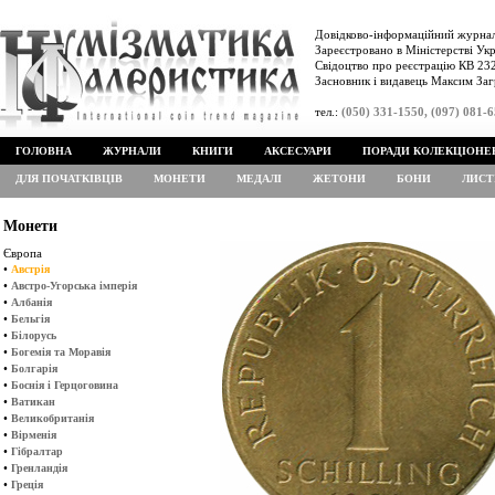
Довідково-інформаційний журнал
Зареєстровано в Міністерстві Укр
Свідоцтво про реєстрацію КВ 232
Засновник і видавець Максим Заг
тел.:
(050) 331-1550, (097) 081-
ГОЛОВНА
ЖУРНАЛИ
КНИГИ
АКСЕСУАРИ
ПОРАДИ КОЛЕКЦІОНЕ
ДЛЯ ПОЧАТКІВЦІВ
МОНЕТИ
МЕДАЛІ
ЖЕТОНИ
БОНИ
ЛИСТ
Монети
Європа
•
Австрія
•
Австро-Угорська імперія
•
Албанія
•
Бельгія
•
Білорусь
•
Богемія та Моравія
•
Болгарія
•
Боснія і Герцоговина
•
Ватикан
•
Великобританія
•
Вірменія
•
Гібралтар
•
Гренландія
•
Греція