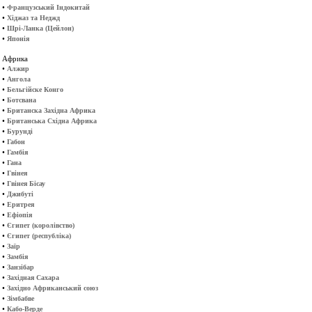
•
Французський Індокитай
•
Хіджаз та Неджд
•
Шрі-Ланка (Цейлон)
•
Японія
Африка
•
Алжир
•
Ангола
•
Бельгійске Конго
•
Ботсвана
•
Британска Західна Африка
•
Британська Східна Африка
•
Бурунді
•
Габон
•
Гамбія
•
Гана
•
Гвінея
•
Гвінея Бісау
•
Джибуті
•
Еритрея
•
Ефіопія
•
Єгипет (королівство)
•
Єгипет (республіка)
•
Заїр
•
Замбія
•
Занзібар
•
Західная Сахара
•
Західно Африканський союз
•
Зімбабве
•
Кабо-Верде