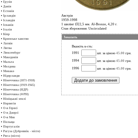
•
Грузія
•
Данія
•
Естонія
•
Австрія
Ірландія
1959-1998
•
Ісландія
1 шилінг Ø22,5 мм. Al-Bronze, 4,20 г.
•
Іспанія
Стан збереження: Uncirculated
•
Італія
•
Кіпр
Заказать
•
Кримське ханство
•
Латвія
Вкажіть к-сть:
•
Литва
•
Люксембург
1991
шт. за ціною
45.00
грн.
•
Македонія
1994
шт. за ціною
45.00
грн.
•
Мальта
•
Молдова
1996
шт. за ціною
45.00
грн.
•
Монако
•
Нідерланди
•
Німеччина (1871-1918)
•
Німеччина (1919-1945)
•
Німеччина (НДР)
•
Німеччина (ФРН)
•
Німіцькиі землі
•
Норвегія
•
О-в Гернсі
•
О-в Джерсі
•
О-в Мен
•
Польща
•
Португалія
•
Рагуза (Дубровнік - місто)
•
Рига (місто)